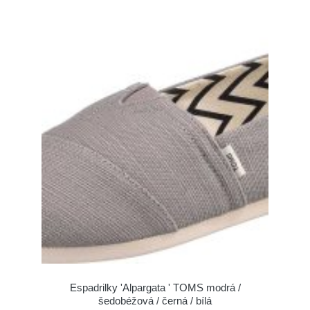
Espadrilky 'Alpargata ' TOMS modrá /
šedobéžová / černá / bílá