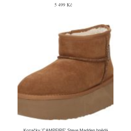
5 499 Kč
Kozačky 'CAMPFIRE' Steve Madden hnědá