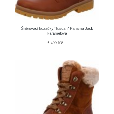
Šněrovací kozačky 'Tuscani' Panama Jack
karamelová
5 499 Kč