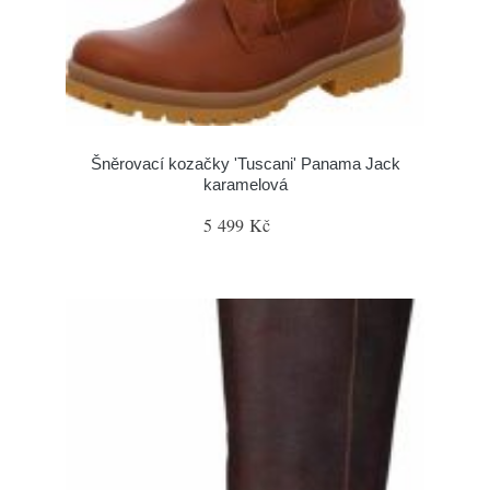
Šněrovací kozačky 'Tuscani' Panama Jack
karamelová
5 499 Kč