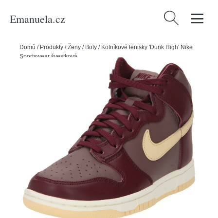
Emanuela.cz
Vyhledávání
Domů
/
Produkty
/
Ženy
/
Boty
/
Kotníkové tenisky 'Dunk High' Nike
Sportswear švestková