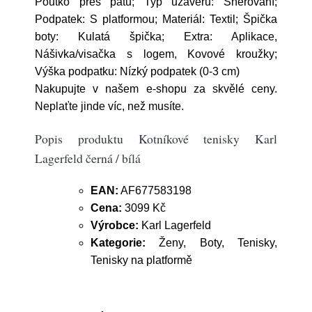
Poutko přes patu; Typ uzávěru: Šněrování;
Podpatek: S platformou; Materiál: Textil; Špička
boty: Kulatá špička; Extra: Aplikace,
Nášivka/visačka s logem, Kovové kroužky;
Výška podpatku: Nízký podpatek (0-3 cm)
Nakupujte v našem e-shopu za skvělé ceny.
Neplaťte jinde víc, než musíte.
Popis produktu Kotníkové tenisky Karl
Lagerfeld černá / bílá
EAN:
AF677583198
Cena:
3099 Kč
Výrobce:
Karl Lagerfeld
Kategorie:
Ženy, Boty, Tenisky,
Tenisky na platformě