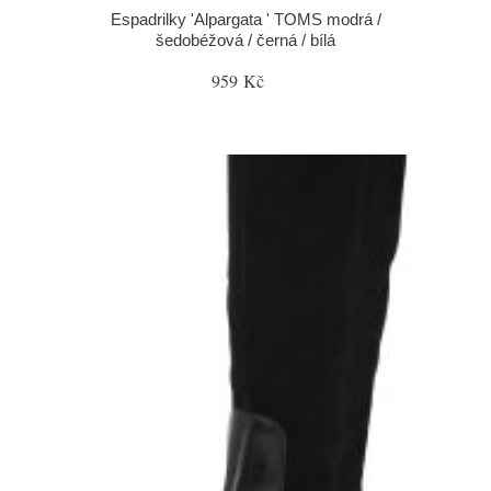
Espadrilky 'Alpargata ' TOMS modrá /
šedobéžová / černá / bílá
959 Kč