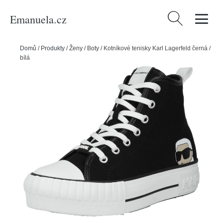
Emanuela.cz
Vyhledávání
Domů
/
Produkty
/
Ženy
/
Boty
/
Kotníkové tenisky Karl Lagerfeld černá /
bílá