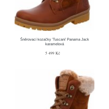
Šněrovací kozačky 'Tuscani' Panama Jack
karamelová
5 499 Kč