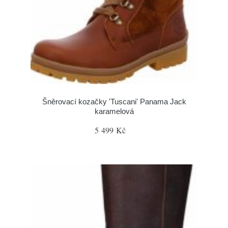
Šněrovací kozačky 'Tuscani' Panama Jack
karamelová
5 499 Kč