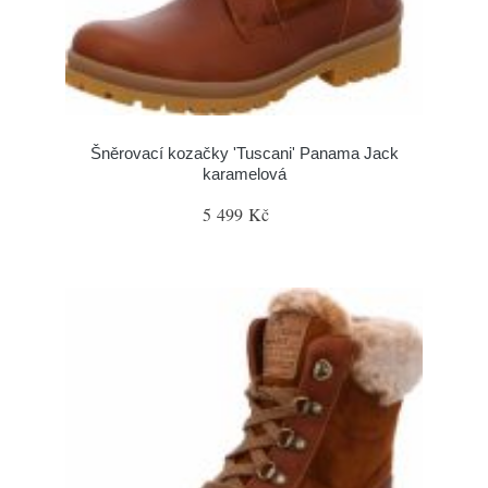
Šněrovací kozačky 'Tuscani' Panama Jack
karamelová
5 499 Kč