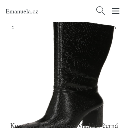
Emanuela.cz
Vyhledávání
Domů
/
Produkty
/
Ženy
/
Boty
/
Kozačky 'ALLY' Steve Madden černá
Kozačky 'ALLY' Steve Madden černá