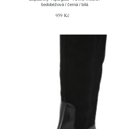
šedobéžová / černá / bílá
959 Kč