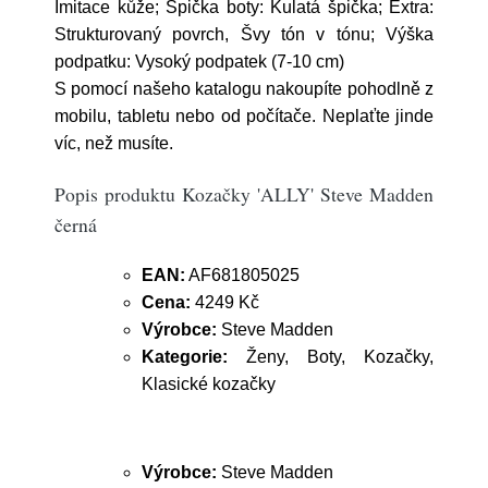
Imitace kůže; Špička boty: Kulatá špička; Extra:
Strukturovaný povrch, Švy tón v tónu; Výška
podpatku: Vysoký podpatek (7-10 cm)
S pomocí našeho katalogu nakoupíte pohodlně z
mobilu, tabletu nebo od počítače. Neplaťte jinde
víc, než musíte.
Popis produktu Kozačky 'ALLY' Steve Madden
černá
EAN:
AF681805025
Cena:
4249 Kč
Výrobce:
Steve Madden
Kategorie:
Ženy, Boty, Kozačky,
Klasické kozačky
Výrobce:
Steve Madden