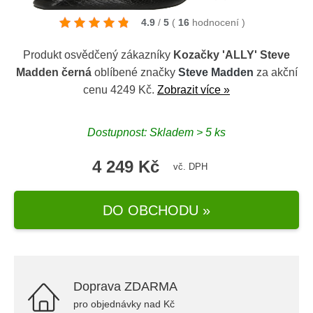
4.9
/
5
(
16
hodnocení
)
Produkt osvědčený zákazníky
Kozačky 'ALLY' Steve
Madden černá
oblíbené značky
Steve Madden
za akční
cenu 4249 Kč.
Zobrazit více »
Dostupnost: Skladem > 5 ks
4 249 Kč
vč. DPH
DO OBCHODU »
Doprava ZDARMA
pro objednávky nad Kč