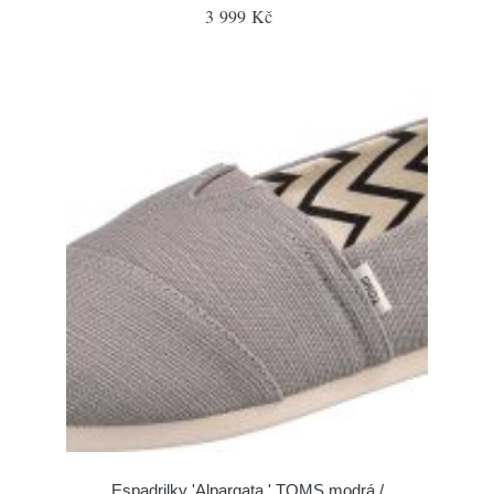
3 999 Kč
Espadrilky 'Alpargata ' TOMS modrá /