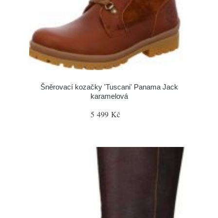
Šněrovací kozačky 'Tuscani' Panama Jack
karamelová
5 499 Kč