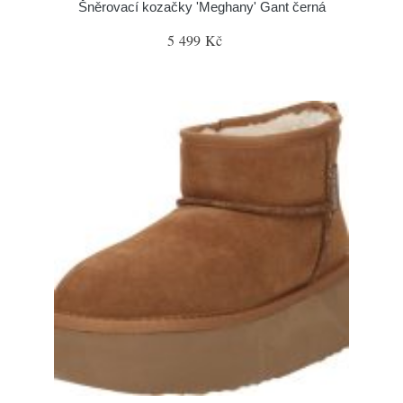
Šněrovací kozačky 'Meghany' Gant černá
5 499 Kč