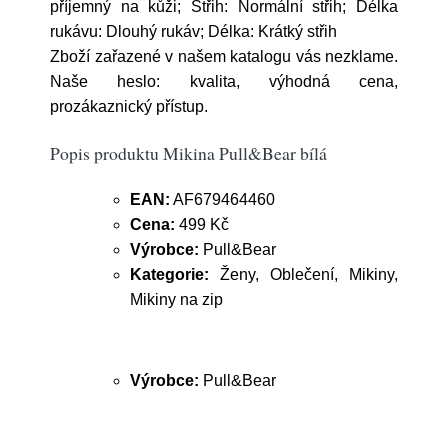
příjemný na kůži; Střih: Normální střih; Délka
rukávu: Dlouhý rukáv; Délka: Krátký střih
Zboží zařazené v našem katalogu vás nezklame.
Naše heslo: kvalita, výhodná cena,
prozákaznický přístup.
Popis produktu Mikina Pull&Bear bílá
EAN:
AF679464460
Cena:
499 Kč
Výrobce:
Pull&Bear
Kategorie:
Ženy, Oblečení, Mikiny,
Mikiny na zip
Výrobce:
Pull&Bear