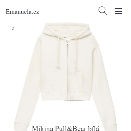
Emanuela.cz
Vyhledávání
Domů
/
Produkty
/
Ženy
/
Oblečení
/
Mikiny
/
Mikina Pull&Bear bílá
Mikina Pull&Bear bílá