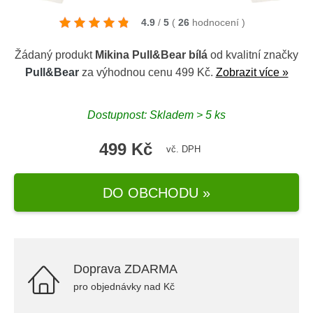
4.9
/
5
(
26
hodnocení
)
Žádaný produkt
Mikina Pull&Bear bílá
od kvalitní značky
Pull&Bear
za výhodnou cenu 499 Kč.
Zobrazit více »
Dostupnost: Skladem > 5 ks
499 Kč
vč. DPH
DO OBCHODU »
Doprava ZDARMA
pro objednávky nad Kč