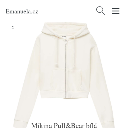
Emanuela.cz
Vyhledávání
Domů
/
Produkty
/
Ženy
/
Oblečení
/
Mikiny
/
Mikina Pull&Bear bílá
Mikina Pull&Bear bílá