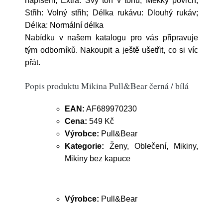
nápisem; Extra: Švy tón v tónu, Měkký povrch;
Střih: Volný střih; Délka rukávu: Dlouhý rukáv;
Délka: Normální délka
Nabídku v našem katalogu pro vás připravuje
tým odborníků. Nakoupit a ještě ušetřit, co si víc
přát.
Popis produktu Mikina Pull&Bear černá / bílá
EAN:
AF689970230
Cena:
549 Kč
Výrobce:
Pull&Bear
Kategorie:
Ženy, Oblečení, Mikiny,
Mikiny bez kapuce
Výrobce:
Pull&Bear