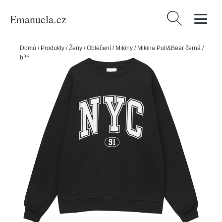
Emanuela.cz
Vyhledávání
Domů
/
Produkty
/
Ženy
/
Oblečení
/
Mikiny
/
Mikina Pull&Bear černá /
bílá