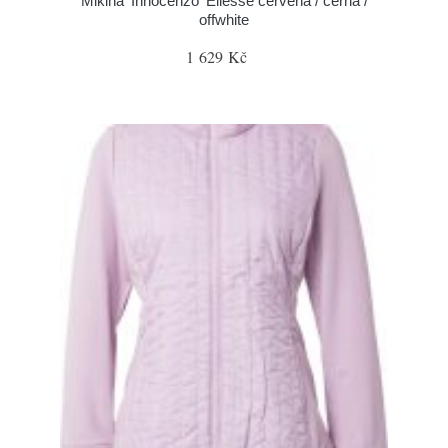
Mikina 'Innocenzo' Ellesse červená / černá /
offwhite
1 629 Kč