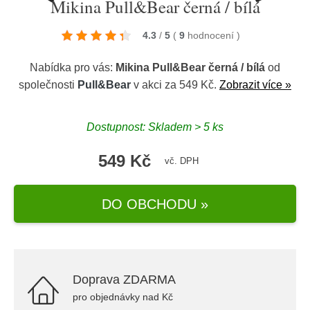
Mikina Pull&Bear černá / bílá
4.3
/
5
(
9
hodnocení
)
Nabídka pro vás:
Mikina Pull&Bear černá / bílá
od
společnosti
Pull&Bear
v akci za 549 Kč.
Zobrazit více »
Dostupnost: Skladem > 5 ks
549 Kč
vč. DPH
DO OBCHODU »
Doprava ZDARMA
pro objednávky nad Kč