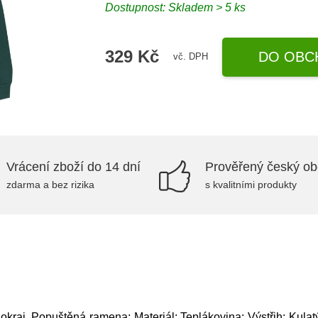
Dostupnost: Skladem > 5 ks
329 Kč
DO OBC
vč. DPH
Vrácení zboží do 14 dní
Prověřený český o
zdarma a bez rizika
s kvalitními produkty
raj, Popuštěná ramena; Materiál: Teplákovina; Výstřih: Kulatý