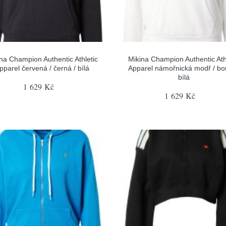
na Champion Authentic Athletic
Mikina Champion Authentic Ath
pparel červená / černá / bílá
Apparel námořnická modř / bor
bílá
1 629 Kč
1 629 Kč