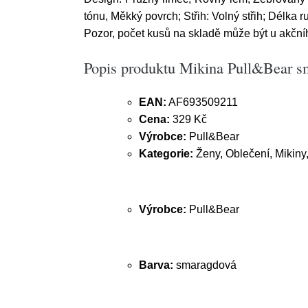
tónu, Měkký povrch; Střih: Volný střih; Délka 
Pozor, počet kusů na skladě může být u akční
Popis produktu Mikina Pull&Bear s
EAN:
AF693509211
Cena:
329 Kč
Výrobce:
Pull&Bear
Kategorie:
Ženy, Oblečení, Mikiny
Výrobce:
Pull&Bear
Barva:
smaragdová