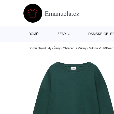
Emanuela.cz
DOMŮ
ŽENY
DÁMSKÉ OBLE
Domů
/
Produkty
/
Ženy
/
Oblečení
/
Mikiny
/
Mikina Pull&Bear