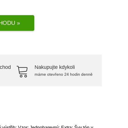
HODU »
bchod
Nakupujte kdykoli
máme otevřeno 24 hodin denně
 výstřih; Vzor: Jednobarevný; Extra: Švy tón v