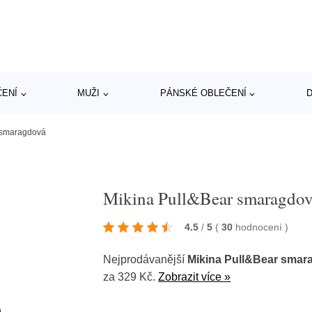
ČENÍ
MUŽI
PÁNSKÉ OBLEČENÍ
D
 smaragdová
Mikina Pull&Bear smaragdo
4.5
/
5
(
30
hodnocení
)
Nejprodávanější
Mikina Pull&Bear smar
za 329 Kč.
Zobrazit více »