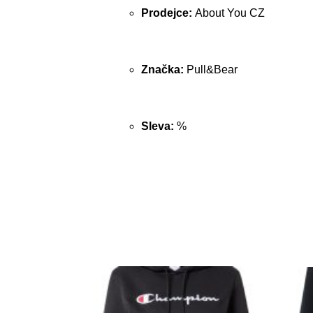
Prodejce:
About You CZ
Značka:
Pull&Bear
Sleva:
%