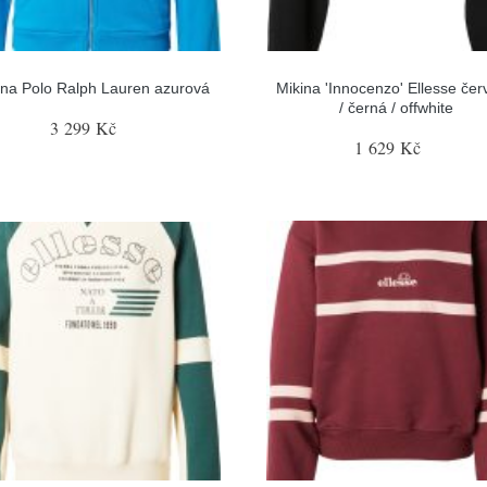
ina Polo Ralph Lauren azurová
Mikina 'Innocenzo' Ellesse če
/ černá / offwhite
3 299 Kč
1 629 Kč