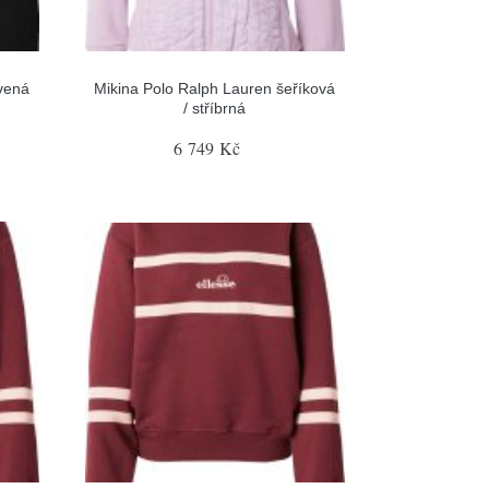
rvená
Mikina Polo Ralph Lauren šeříková
/ stříbrná
6 749 Kč