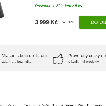
Dostupnost: Skladem > 5 ks
3 999 Kč
DO OB
vč. DPH
Vrácení zboží do 14 dní
Prověřený český o
zdarma a bez rizika
s kvalitními produkty
sílená pata, Trnový uzávěr; Typ uzávěru: Zip; Typ podpatk