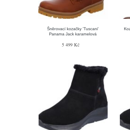
Šněrovací kozačky 'Tuscani'
Ko
Panama Jack karamelová
5 499 Kč