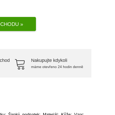
CHODU »
bchod
Nakupujte kdykoli
máme otevřeno 24 hodin denně
u: Široký podpatek; Materiál: Kůže; Vzor: