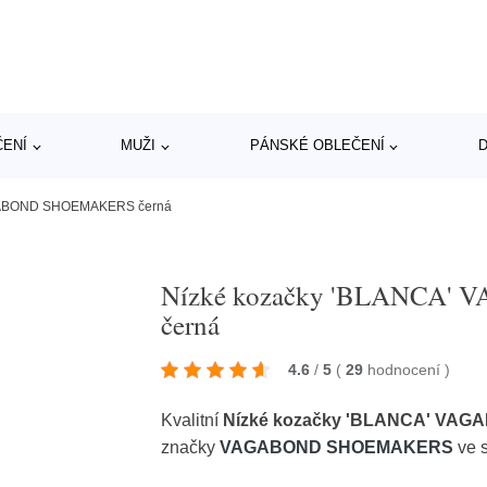
ČENÍ
MUŽI
PÁNSKÉ OBLEČENÍ
D
AGABOND SHOEMAKERS černá
Nízké kozačky 'BLANCA
černá
4.6
/
5
(
29
hodnocení
)
Kvalitní
Nízké kozačky 'BLANCA' VA
značky
VAGABOND SHOEMAKERS
ve 