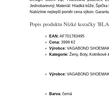
Jednobarevný; Materiál: Hladká kůže; Špička b
Nabízíme nejlepší poměr cena výkon. Garant
Popis produktu Nízké kozačky
EAN:
AF701783495
Cena:
3999 Kč
Výrobce:
VAGABOND SHOEMA
Kategorie:
Ženy, Boty, Kotníkové &
Výrobce:
VAGABOND SHOEMA
Barva:
černá