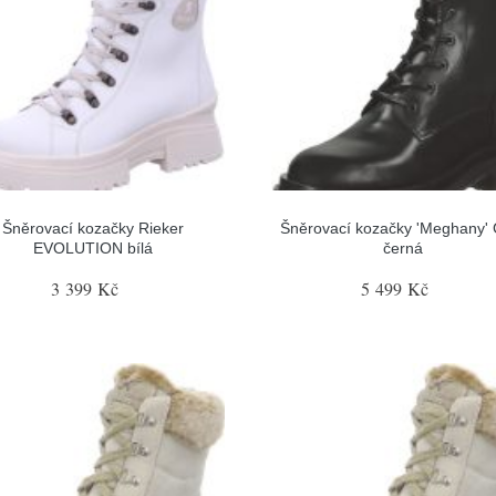
Šněrovací kozačky Rieker
Šněrovací kozačky 'Meghany' 
EVOLUTION bílá
černá
3 399 Kč
5 499 Kč