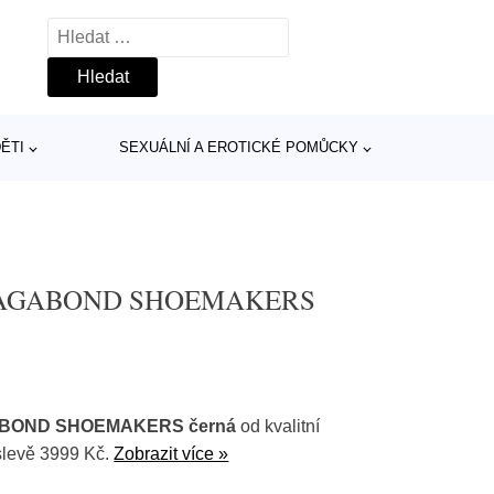
Vyhledávání
ĚTI
SEXUÁLNÍ A EROTICKÉ POMŮCKY
' VAGABOND SHOEMAKERS
GABOND SHOEMAKERS černá
od kvalitní
slevě 3999 Kč.
Zobrazit více »