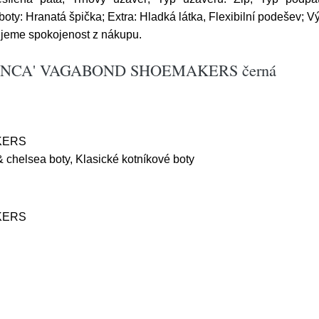
oty: Hranatá špička; Extra: Hladká látka, Flexibilní podešev; 
ujeme spokojenost z nákupu.
 'BLANCA' VAGABOND SHOEMAKERS černá
KERS
 chelsea boty, Klasické kotníkové boty
KERS