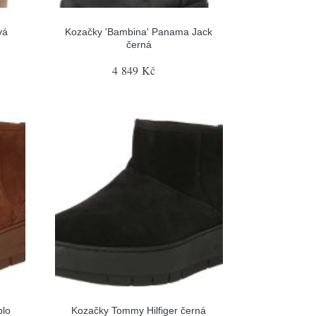
vá
Kozačky 'Bambina' Panama Jack
černá
4 849 Kč
blo
Kozačky Tommy Hilfiger černá