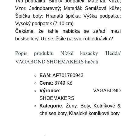
Typ podpatku: Široký podpatek; Materiál: Kůže;
Vzor: Jednobarevný; Materiál: Semišová kůže;
Špička boty: Hranatá špička; Výška podpatku:
Vysoký podpatek (7-10 cm)
Čekáme, že tahle nabídka se zařadí mezi
bestsellery. Už se těšíte na svoji objednávku?
Popis produktu Nízké kozačky 'Hedda'
VAGABOND SHOEMAKERS hnědá
EAN:
AF701780943
Cena:
3749 Kč
Výrobce:
VAGABOND
SHOEMAKERS
Kategorie:
Ženy, Boty, Kotníkové &
chelsea boty, Klasické kotníkové boty