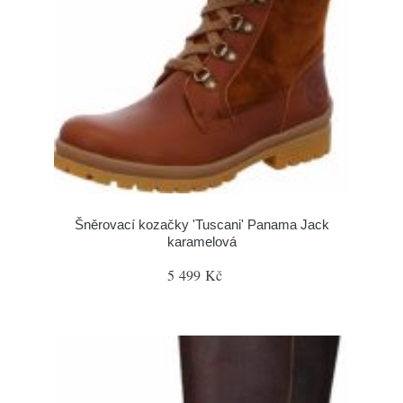
Šněrovací kozačky 'Tuscani' Panama Jack
karamelová
5 499 Kč