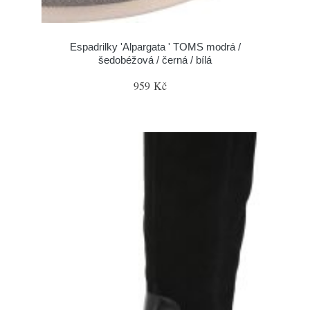
Espadrilky 'Alpargata ' TOMS modrá /
šedobéžová / černá / bílá
959 Kč