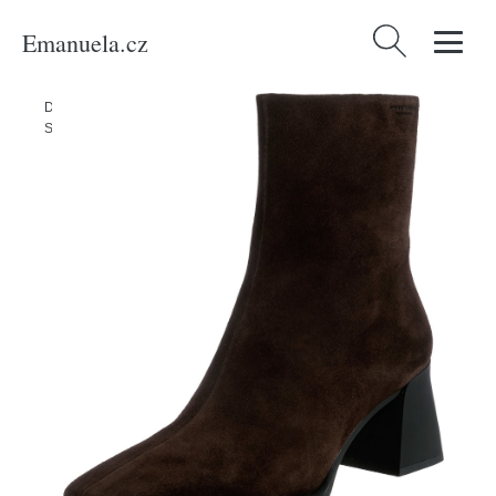
Emanuela.cz
Vyhledávání
Domů
/
Produkty
/
Ženy
/
Boty
/
Nízké kozačky 'Hedda' VAGABOND
SHOEMAKERS hnědá