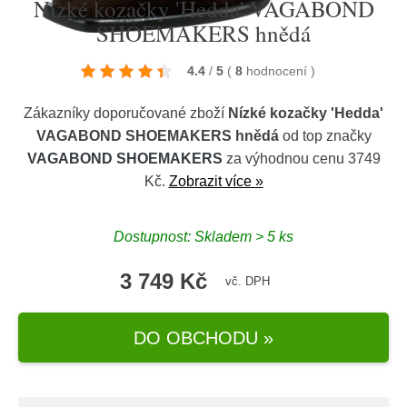
Nízké kozačky 'Hedda' VAGABOND
SHOEMAKERS hnědá
4.4
/
5
(
8
hodnocení
)
Zákazníky doporučované zboží
Nízké kozačky 'Hedda'
VAGABOND SHOEMAKERS hnědá
od top značky
VAGABOND SHOEMAKERS
za výhodnou cenu 3749
Kč.
Zobrazit více »
Dostupnost: Skladem > 5 ks
3 749 Kč
vč. DPH
DO OBCHODU »