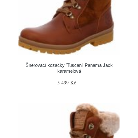
Šněrovací kozačky 'Tuscani' Panama Jack
karamelová
5 499 Kč