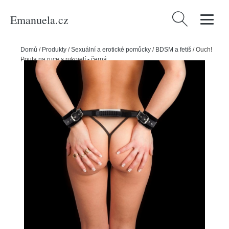
Emanuela.cz
Vyhledávání
Domů
/
Produkty
/
Sexuální a erotické pomůcky
/
BDSM a fetiš
/
Ouch!
Pouta na ruce s rukojetí - černá