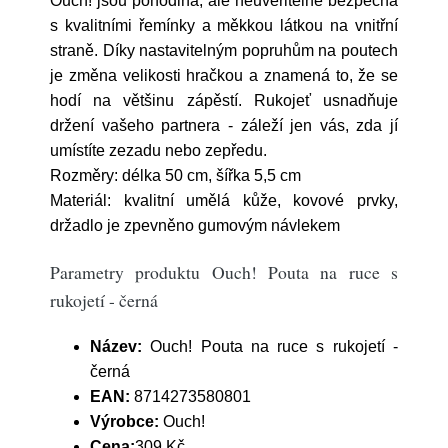
Ouch! jsou pohodlná, ale neuvěřitelně bezpečná
s kvalitními řemínky a měkkou látkou na vnitřní
straně. Díky nastavitelným popruhům na poutech
je změna velikosti hračkou a znamená to, že se
hodí na většinu zápěstí. Rukojeť usnadňuje
držení vašeho partnera - záleží jen vás, zda jí
umístíte zezadu nebo zepředu.
Rozměry: délka 50 cm, šířka 5,5 cm
Materiál: kvalitní umělá kůže, kovové prvky,
držadlo je zpevněno gumovým návlekem
Parametry produktu Ouch! Pouta na ruce s
rukojetí - černá
Název:
Ouch! Pouta na ruce s rukojetí -
černá
EAN:
8714273580801
Výrobce:
Ouch!
Cena:
309 Kč