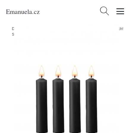
Emanuela.cz
Vyhledávání
Domů
/
Produkty
/
Sexuální a erotické pomůcky
/
BDSM a fetiš
/
Ouch!
SM svíčky 4 ks - černé