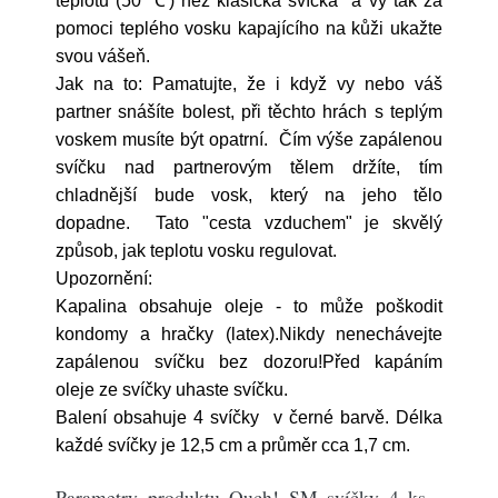
teplotu (50 ℃) než klasická svíčka a vy tak za
pomoci teplého vosku kapajícího na kůži ukažte
svou vášeň.
Jak na to: Pamatujte, že i když vy nebo váš
partner snášíte bolest, při těchto hrách s teplým
voskem musíte být opatrní. Čím výše zapálenou
svíčku nad partnerovým tělem držíte, tím
chladnější bude vosk, který na jeho tělo
dopadne. Tato "cesta vzduchem" je skvělý
způsob, jak teplotu vosku regulovat.
Upozornění:
Kapalina obsahuje oleje - to může poškodit
kondomy a hračky (latex).Nikdy nenechávejte
zapálenou svíčku bez dozoru!Před kapáním
oleje ze svíčky uhaste svíčku.
Balení obsahuje 4 svíčky v černé barvě. Délka
každé svíčky je 12,5 cm a průměr cca 1,7 cm.
Parametry produktu Ouch! SM svíčky 4 ks -