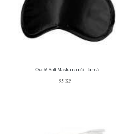
Ouch! Soft Maska na oči - černá
95 Kč