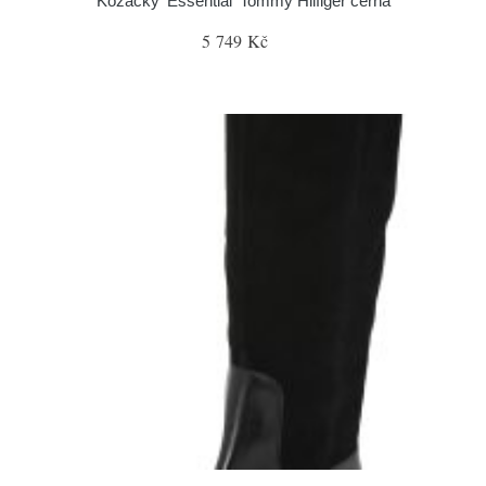
Kozačky 'Essential' Tommy Hilfiger černá
5 749 Kč