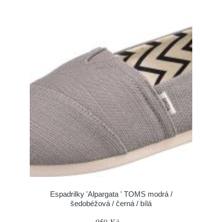
Espadrilky 'Alpargata ' TOMS modrá /
šedobéžová / černá / bílá
959 Kč