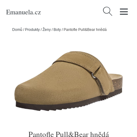
Emanuela.cz
Vyhledávání
Domů
/
Produkty
/
Ženy
/
Boty
/
Pantofle Pull&Bear hnědá
Pantofle Pull&Bear hnědá