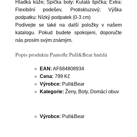
Hladká kůže; Špička boty: Kulatá špička; Extra:
Flexibilní podešev, Protiskluzový; Výška
podpatku: Nízký podpatek (0-3 cm)
Podívejte se také na další položky v našem
katalogu. Pokud budete spokojeni, doporučte
nás prosím svým známým.
Popis produktu Pantofle Pull&Bear hnědá
EAN:
AF684808934
Cena:
799 Kč
Výrobce:
Pull&Bear
Kategorie:
Ženy, Boty, Domácí obuv
Výrobce:
Pull&Bear