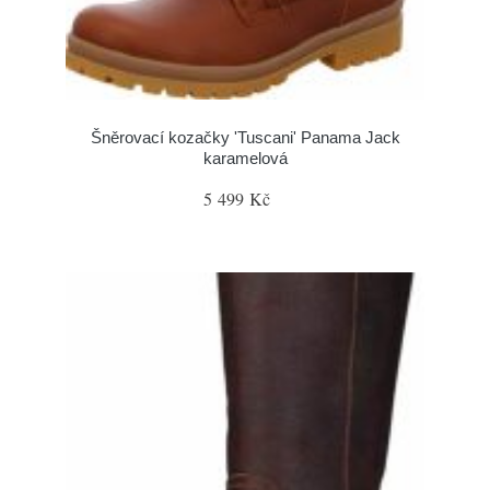
Šněrovací kozačky 'Tuscani' Panama Jack
karamelová
5 499 Kč