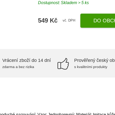
Dostupnost: Skladem > 5 ks
549 Kč
DO OBC
vč. DPH
Vrácení zboží do 14 dní
Prověřený český o
zdarma a bez rizika
s kvalitními produkty
noduché nazouvání; Vzor: Jednobarevný; Materiál: Imitace kůže