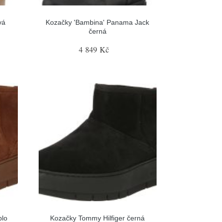
vá
Kozačky 'Bambina' Panama Jack
černá
4 849 Kč
blo
Kozačky Tommy Hilfiger černá