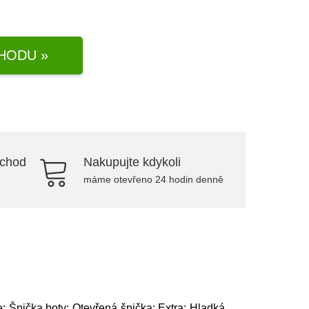
HODU »
bchod
Nakupujte kdykoli
máme otevřeno 24 hodin denně
; Špička boty: Otevřená špička; Extra: Hladká