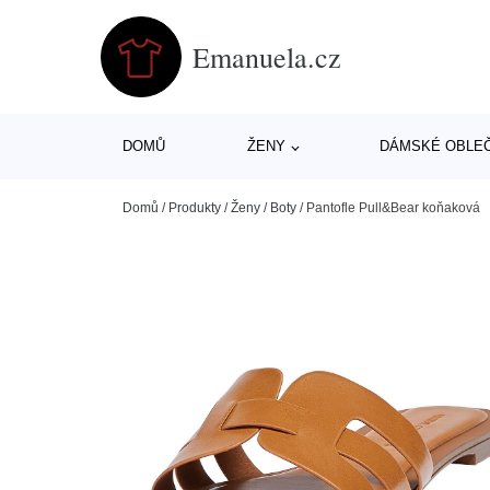
Emanuela.cz
DOMŮ
ŽENY
DÁMSKÉ OBLE
Domů
/
Produkty
/
Ženy
/
Boty
/
Pantofle Pull&Bear koňaková