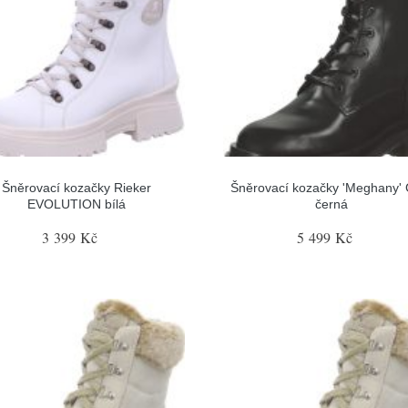
Šněrovací kozačky Rieker
Šněrovací kozačky 'Meghany' 
EVOLUTION bílá
černá
3 399 Kč
5 499 Kč