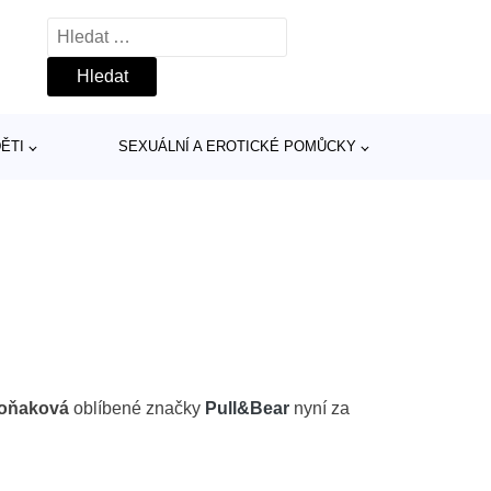
Vyhledávání
ĚTI
SEXUÁLNÍ A EROTICKÉ POMŮCKY
koňaková
oblíbené značky
Pull&Bear
nyní za