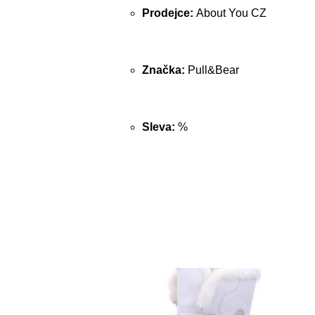
Prodejce:
About You CZ
Značka:
Pull&Bear
Sleva:
%