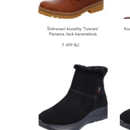
Šněrovací kozačky 'Tuscani'
Ko
Panama Jack karamelová
5 499 Kč