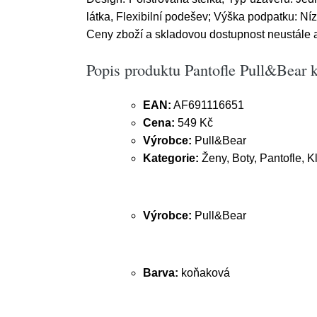
látka, Flexibilní podešev; Výška podpatku: Ní
Ceny zboží a skladovou dostupnost neustále 
Popis produktu Pantofle Pull&Bear 
EAN:
AF691116651
Cena:
549 Kč
Výrobce:
Pull&Bear
Kategorie:
Ženy, Boty, Pantofle, K
Výrobce:
Pull&Bear
Barva:
koňaková