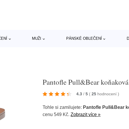
ČENÍ
MUŽI
PÁNSKÉ OBLEČENÍ
D
Pantofle Pull&Bear koňaková
4.3
/
5
(
25
hodnocení
)
Tohle si zamilujete:
Pantofle Pull&Bear 
cenu 549 Kč.
Zobrazit více »