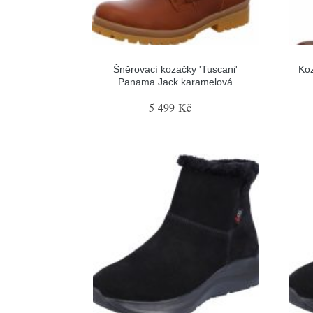
Šněrovací kozačky 'Tuscani'
Ko
Panama Jack karamelová
5 499 Kč