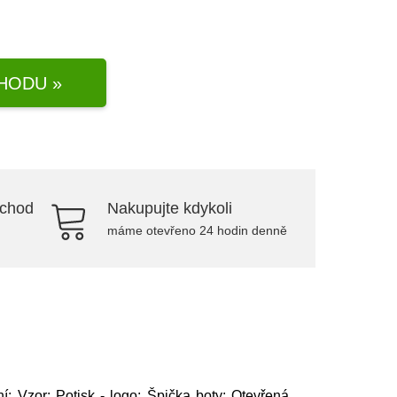
HODU »
bchod
Nakupujte kdykoli
máme otevřeno 24 hodin denně
 Vzor: Potisk - logo; Špička boty: Otevřená