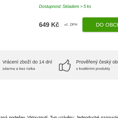
Dostupnost: Skladem > 5 ks
649 Kč
DO OBC
vč. DPH
Vrácení zboží do 14 dní
Prověřený český o
zdarma a bez rizika
s kvalitními produkty
vaná podešev, Vklouznutí; Typ uzávěru: Jednoduché nazouvání;