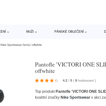
ČENÍ
MUŽI
PÁNSKÉ OBLEČENÍ
D
Nike Sportswear černá / offwhite
Pantofle 'VICTORI ONE SLID
offwhite
4.2
/
5
(
8
hodnocení
)
Top produkt
Pantofle 'VICTORI ONE SLIDE
kvalitní značky
Nike Sportswear
v akci z