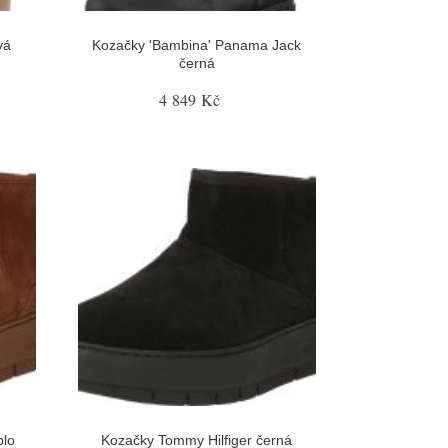
vá
Kozačky 'Bambina' Panama Jack
černá
4 849 Kč
blo
Kozačky Tommy Hilfiger černá