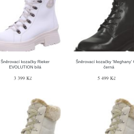
Šněrovací kozačky Rieker
Šněrovací kozačky 'Meghany' 
EVOLUTION bílá
černá
3 399 Kč
5 499 Kč