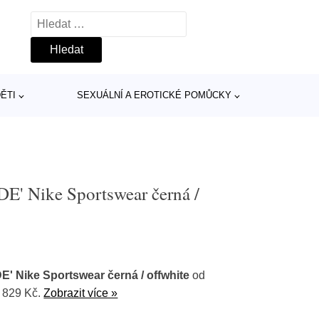
Vyhledávání
ĚTI
SEXUÁLNÍ A EROTICKÉ POMŮCKY
E' Nike Sportswear černá /
' Nike Sportswear černá / offwhite
od
a 829 Kč.
Zobrazit více »