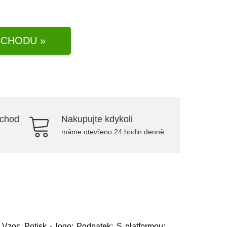
CHODU »
bchod
Nakupujte kdykoli
máme otevřeno 24 hodin denně
Vzor: Potisk - logo; Podpatek: S platformou;