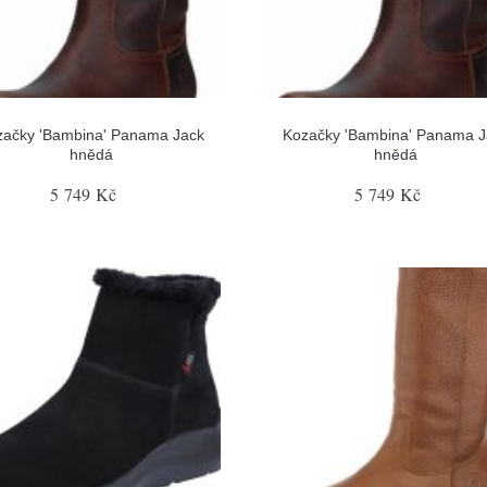
začky 'Bambina' Panama Jack
Kozačky 'Bambina' Panama J
hnědá
hnědá
5 749 Kč
5 749 Kč