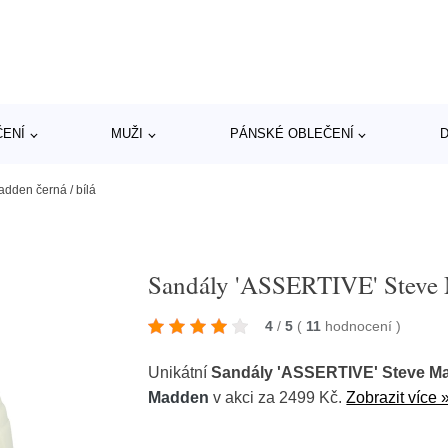
ČENÍ
MUŽI
PÁNSKÉ OBLEČENÍ
D
dden černá / bílá
Sandály 'ASSERTIVE' Steve M
4
/
5
(
11
hodnocení
)
Unikátní
Sandály 'ASSERTIVE' Steve Mad
Madden
v akci za 2499 Kč.
Zobrazit více 