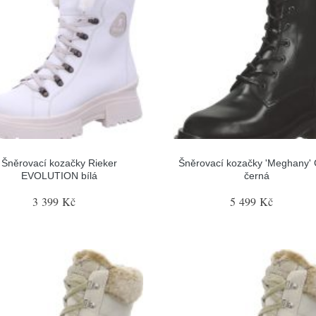
Šněrovací kozačky Rieker
Šněrovací kozačky 'Meghany' 
EVOLUTION bílá
černá
3 399 Kč
5 499 Kč