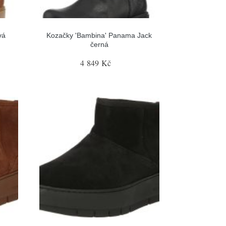
vá
Kozačky 'Bambina' Panama Jack
černá
4 849 Kč