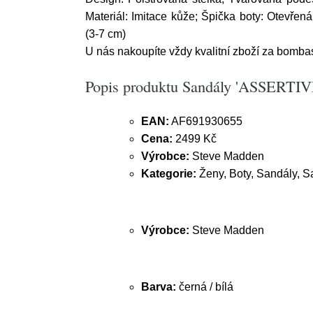
Materiál: Imitace kůže; Špička boty: Otevřená
(3-7 cm)
U nás nakoupíte vždy kvalitní zboží za bomb
Popis produktu Sandály 'ASSERTIVE
EAN:
AF691930655
Cena:
2499 Kč
Výrobce:
Steve Madden
Kategorie:
Ženy, Boty, Sandály, S
Výrobce:
Steve Madden
Barva:
černá / bílá