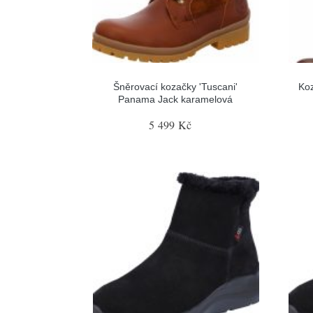
Šněrovací kozačky 'Tuscani'
Ko
Panama Jack karamelová
5 499 Kč