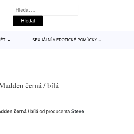
Vyhledávání
ĚTI
SEXUÁLNÍ A EROTICKÉ POMŮCKY
adden černá / bílá
den černá / bílá
od producenta
Steve
»