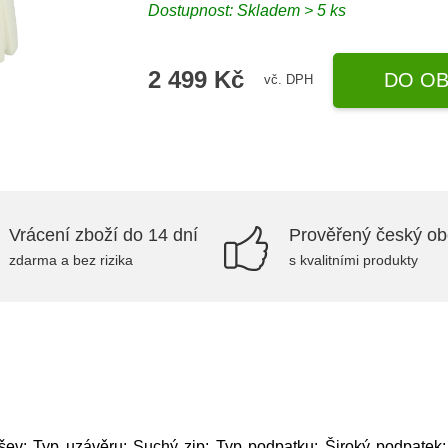
Dostupnost: Skladem > 5 ks
2 499 Kč
DO OB
vč. DPH
Vrácení zboží do 14 dní
Prověřený český o
zdarma a bez rizika
s kvalitními produkty
ev; Typ uzávěru: Suchý zip; Typ podpatku: Široký podpatek; 