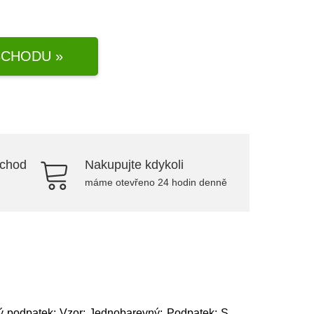
CHODU »
bchod
Nakupujte kdykoli
máme otevřeno 24 hodin denně
ý podpatek; Vzor: Jednobarevný; Podpatek: S