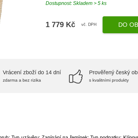
Dostupnost: Skladem > 5 ks
1 779 Kč
DO OB
vč. DPH
Vrácení zboží do 14 dní
Prověřený český o
zdarma a bez rizika
s kvalitními produkty
pruh; Typ uzávěru: Zapínání na řemínek; Typ podpatku: Klínov