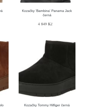
vá
Kozačky 'Bambina' Panama Jack
černá
4 849 Kč
blo
Kozačky Tommy Hilfiger černá