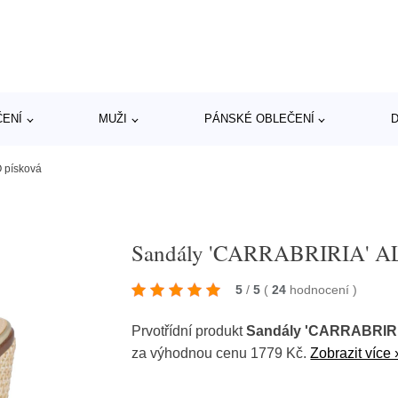
ČENÍ
MUŽI
PÁNSKÉ OBLEČENÍ
D
 písková
Sandály 'CARRABRIRIA' A
5
/
5
(
24
hodnocení
)
Prvotřídní produkt
Sandály 'CARRABRIRI
za výhodnou cenu 1779 Kč.
Zobrazit více 