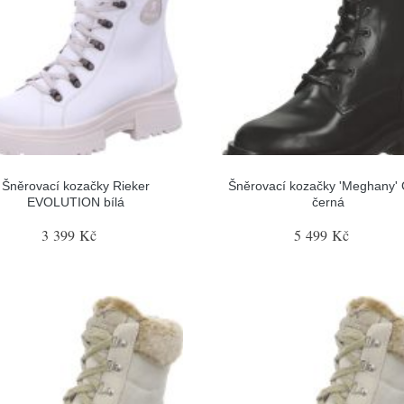
Šněrovací kozačky Rieker
Šněrovací kozačky 'Meghany' 
EVOLUTION bílá
černá
3 399 Kč
5 499 Kč