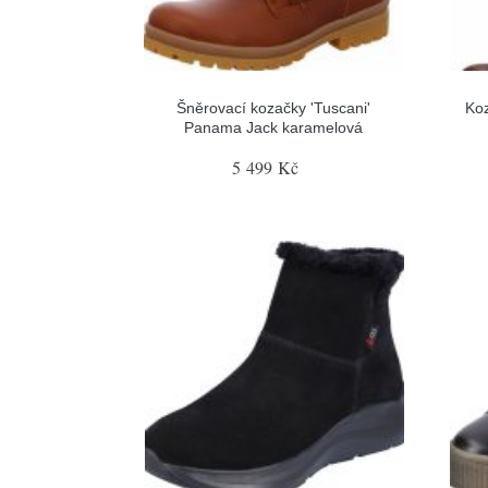
Šněrovací kozačky 'Tuscani'
Ko
Panama Jack karamelová
5 499 Kč