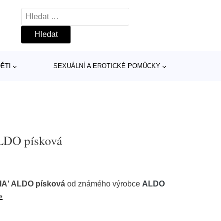
Vyhledávání
ĚTI
SEXUÁLNÍ A EROTICKÉ POMŮCKY
LDO písková
A' ALDO písková
od známého výrobce
ALDO
»