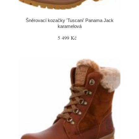
Šněrovací kozačky 'Tuscani' Panama Jack
karamelová
5 499 Kč