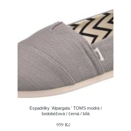
Espadrilky 'Alpargata ' TOMS modrá /
šedobéžová / černá / bílá
959 Kč