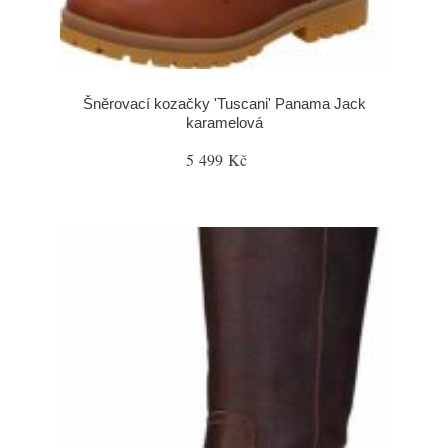
Šněrovací kozačky 'Tuscani' Panama Jack
karamelová
5 499 Kč