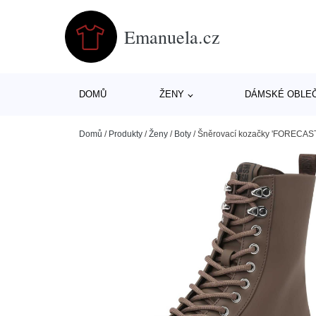
Emanuela.cz
DOMŮ
ŽENY
DÁMSKÉ OBLE
Domů
/
Produkty
/
Ženy
/
Boty
/
Šněrovací kozačky 'FORECAST