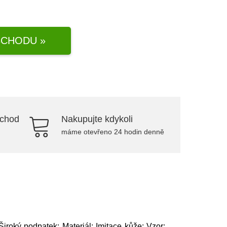
CHODU »
bchod
Nakupujte kdykoli
máme otevřeno 24 hodin denně
iroký podpatek; Materiál: Imitace kůže; Vzor: