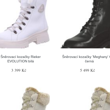
Šněrovací kozačky Rieker
Šněrovací kozačky 'Meghany' 
EVOLUTION bílá
černá
3 399 Kč
5 499 Kč