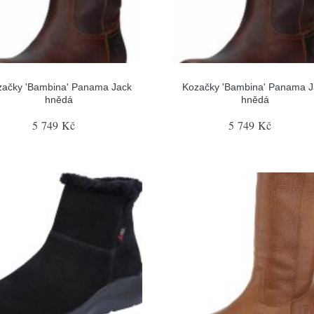
začky 'Bambina' Panama Jack
Kozačky 'Bambina' Panama J
hnědá
hnědá
5 749 Kč
5 749 Kč