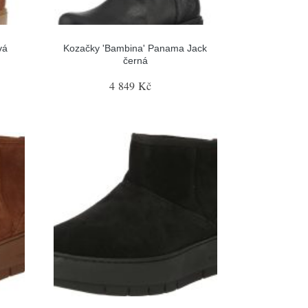
vá
Kozačky 'Bambina' Panama Jack
černá
4 849 Kč