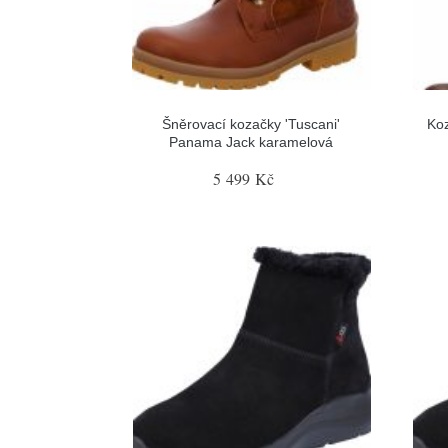
Šněrovací kozačky 'Tuscani'
Ko
Panama Jack karamelová
5 499 Kč