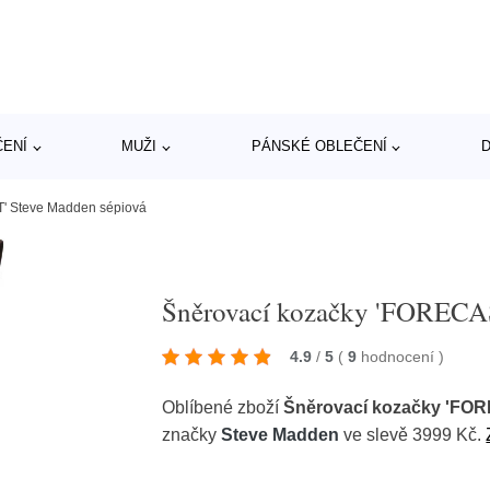
ČENÍ
MUŽI
PÁNSKÉ OBLEČENÍ
D
' Steve Madden sépiová
Šněrovací kozačky 'FORECAS
4.9
/
5
(
9
hodnocení
)
Oblíbené zboží
Šněrovací kozačky 'FO
značky
Steve Madden
ve slevě 3999 Kč.