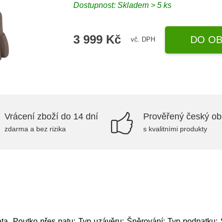
Dostupnost: Skladem > 5 ks
3 999 Kč
DO OB
vč. DPH
Vrácení zboží do 14 dní
Prověřený český o
zdarma a bez rizika
s kvalitními produkty
a, Poutko přes patu; Typ uzávěru: Šněrování; Typ podpatku: Š