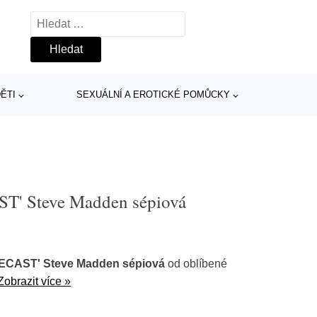
Vyhledávání
ĚTI
SEXUÁLNÍ A EROTICKÉ POMŮCKY
T' Steve Madden sépiová
RECAST' Steve Madden sépiová
od oblíbené
Zobrazit více »