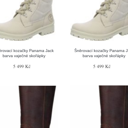
ěrovací kozačky Panama Jack
Šněrovací kozačky Panama J
barva vaječné skořápky
barva vaječné skořápky
5 499 Kč
5 499 Kč