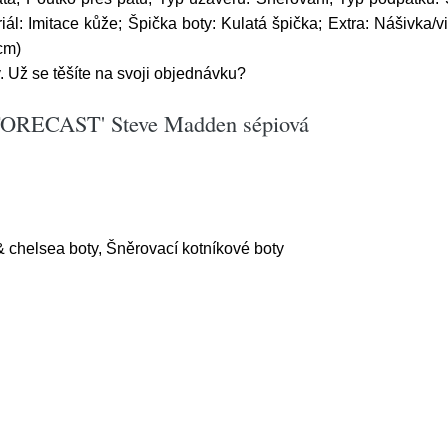
ál: Imitace kůže; Špička boty: Kulatá špička; Extra: Nášivka
cm)
 Už se těšíte na svoji objednávku?
 'FORECAST' Steve Madden sépiová
& chelsea boty, Šněrovací kotníkové boty