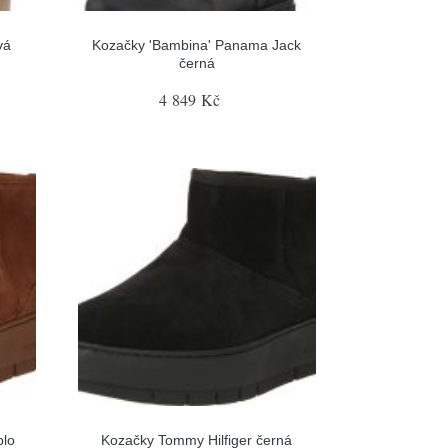
vá
Kozačky 'Bambina' Panama Jack
černá
4 849 Kč
blo
Kozačky Tommy Hilfiger černá