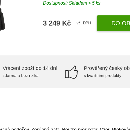
Dostupnost: Skladem > 5 ks
3 249 Kč
DO OB
vč. DPH
Vrácení zboží do 14 dní
Prověřený český o
zdarma a bez rizika
s kvalitními produkty
ovaná podešev, Zesílená pata, Poutko přes patu; Vzor: Blokován