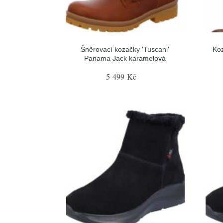
Šněrovací kozačky 'Tuscani'
Ko
Panama Jack karamelová
5 499 Kč