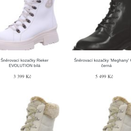
Šněrovací kozačky Rieker
Šněrovací kozačky 'Meghany' 
EVOLUTION bílá
černá
3 399 Kč
5 499 Kč