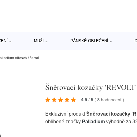
ČENÍ
MUŽI
PÁNSKÉ OBLEČENÍ
D
lladium olivová / černá
Šněrovací kozačky 'REVOLT' 
4.9
/
5
(
8
hodnocení
)
Exkluzivní produkt
Šněrovací kozačky 'R
oblíbené značky
Palladium
výhodně za 3