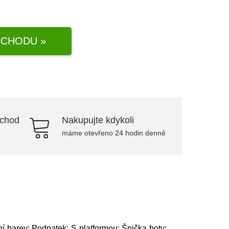
CHODU »
bchod
Nakupujte kdykoli
máme otevřeno 24 hodin denně
í barev; Podpatek: S platformou; Špička boty: