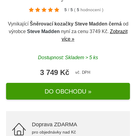
5
/
5
(
5
hodnocení
)
Vynikající
Šněrovací kozačky Steve Madden černá
od
výrobce
Steve Madden
nyní za cenu 3749 Kč.
Zobrazit
více »
Dostupnost: Skladem > 5 ks
3 749 Kč
vč. DPH
DO OBCHODU »
Doprava ZDARMA
pro objednávky nad Kč