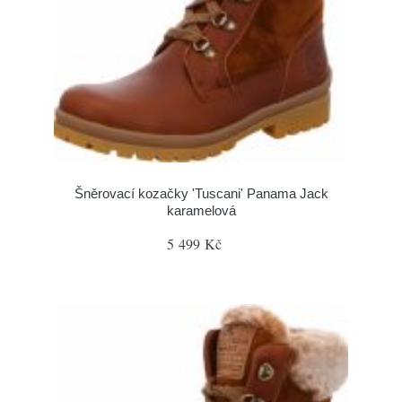
Šněrovací kozačky 'Tuscani' Panama Jack
karamelová
5 499 Kč