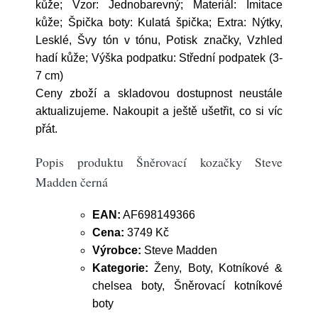
kůže; Vzor: Jednobarevný; Materiál: Imitace
kůže; Špička boty: Kulatá špička; Extra: Nýtky,
Lesklé, Švy tón v tónu, Potisk značky, Vzhled
hadí kůže; Výška podpatku: Střední podpatek (3-
7 cm)
Ceny zboží a skladovou dostupnost neustále
aktualizujeme. Nakoupit a ještě ušetřit, co si víc
přát.
Popis produktu Šněrovací kozačky Steve
Madden černá
EAN:
AF698149366
Cena:
3749 Kč
Výrobce:
Steve Madden
Kategorie:
Ženy, Boty, Kotníkové &
chelsea boty, Šněrovací kotníkové
boty