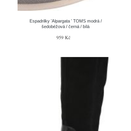
Espadrilky 'Alpargata ' TOMS modrá /
šedobéžová / černá / bílá
959 Kč