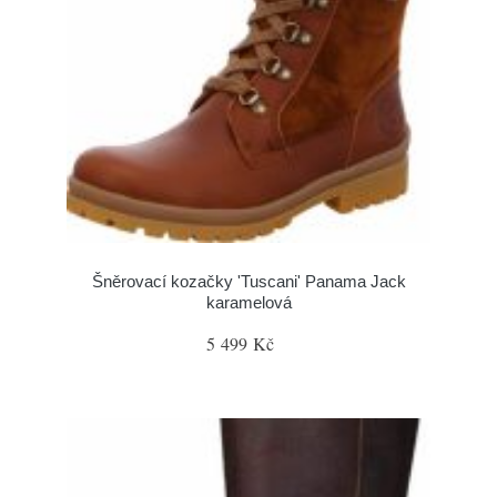
Šněrovací kozačky 'Tuscani' Panama Jack
karamelová
5 499 Kč