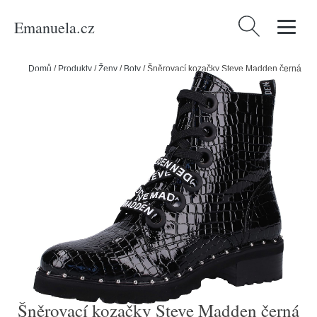
Emanuela.cz
Vyhledávání
Domů
/
Produkty
/
Ženy
/
Boty
/
Šněrovací kozačky Steve Madden černá
Šněrovací kozačky Steve Madden černá