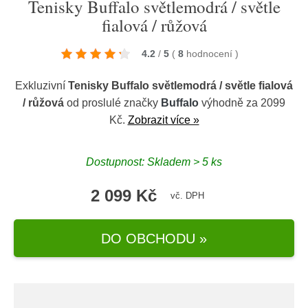
Tenisky Buffalo světlemodrá / světle
fialová / růžová
4.2
/
5
(
8
hodnocení
)
Exkluzivní
Tenisky Buffalo světlemodrá / světle fialová
/ růžová
od proslulé značky
Buffalo
výhodně za 2099
Kč.
Zobrazit více »
Dostupnost: Skladem > 5 ks
2 099 Kč
vč. DPH
DO OBCHODU »