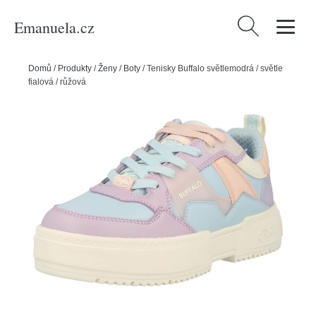
Emanuela.cz
Vyhledávání
Domů
/
Produkty
/
Ženy
/
Boty
/
Tenisky Buffalo světlemodrá / světle
fialová / růžová