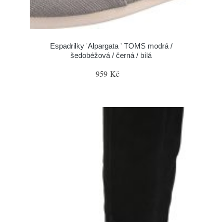
Espadrilky 'Alpargata ' TOMS modrá /
šedobéžová / černá / bílá
959 Kč