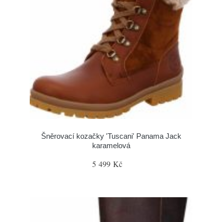
Šněrovací kozačky 'Tuscani' Panama Jack
karamelová
5 499 Kč