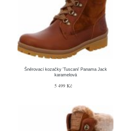
Šněrovací kozačky 'Tuscani' Panama Jack
karamelová
5 499 Kč