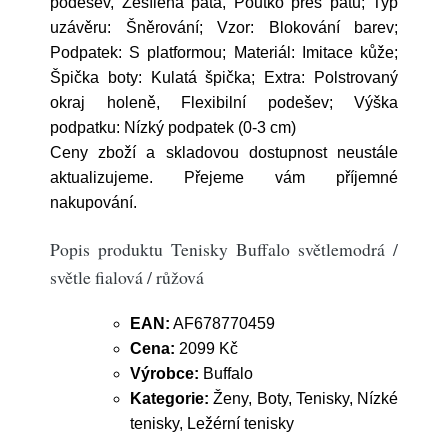
podešev, Zesílená pata, Poutko přes patu; Typ
uzávěru: Šněrování; Vzor: Blokování barev;
Podpatek: S platformou; Materiál: Imitace kůže;
Špička boty: Kulatá špička; Extra: Polstrovaný
okraj holeně, Flexibilní podešev; Výška
podpatku: Nízký podpatek (0-3 cm)
Ceny zboží a skladovou dostupnost neustále
aktualizujeme. Přejeme vám příjemné
nakupování.
Popis produktu Tenisky Buffalo světlemodrá /
světle fialová / růžová
EAN:
AF678770459
Cena:
2099 Kč
Výrobce:
Buffalo
Kategorie:
Ženy, Boty, Tenisky, Nízké
tenisky, Ležérní tenisky