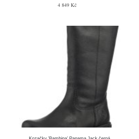
4 849 Kč
Kozačky 'Bambina' Panama Jack černá