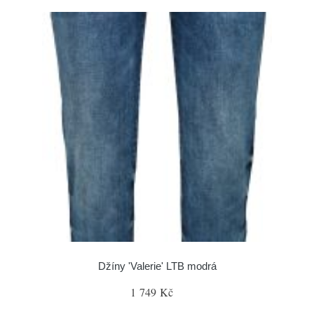
Džíny 'Valerie' LTB modrá
1 749 Kč