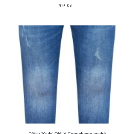
709 Kč
Džíny 'Karla' ONLY Carmakoma modrá