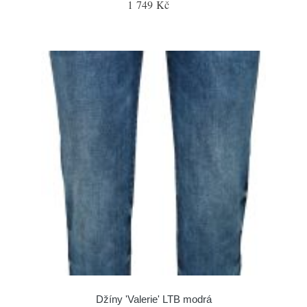
1 749 Kč
Džíny 'Valerie' LTB modrá