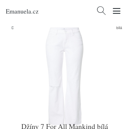
Emanuela.cz
Vyhledávání
Domů
/
Produkty
/
Ženy
/
Oblečení
/
Džíny
/
Džíny 7 For All Mankind bílá
Džíny 7 For All Mankind bílá