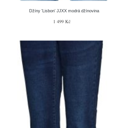
Džíny 'Lisbon' JJXX modrá džínovina
1 499 Kč