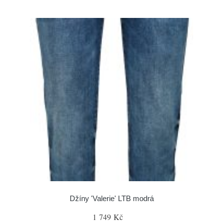
Džíny 'Valerie' LTB modrá
1 749 Kč