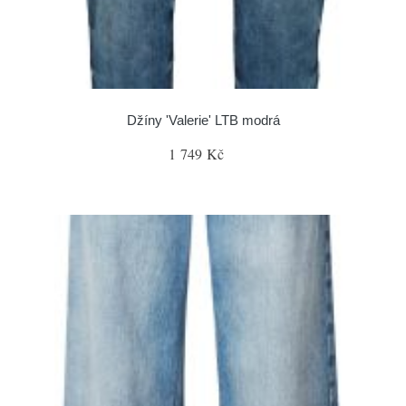
Džíny 'Valerie' LTB modrá
1 749 Kč