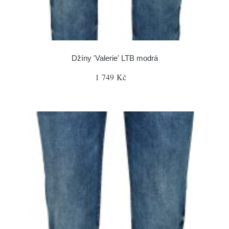
Džíny 'Valerie' LTB modrá
1 749 Kč