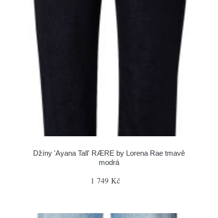
Džíny 'Ayana Tall' RÆRE by Lorena Rae tmavě
modrá
1 749 Kč