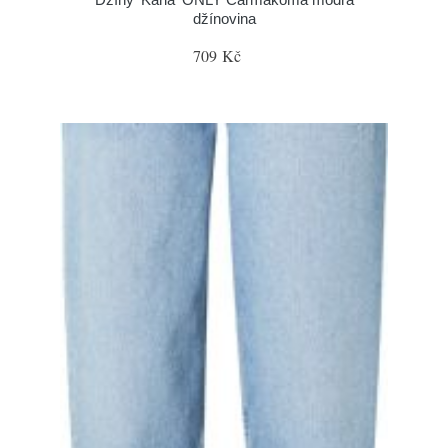
džínovina
709 Kč