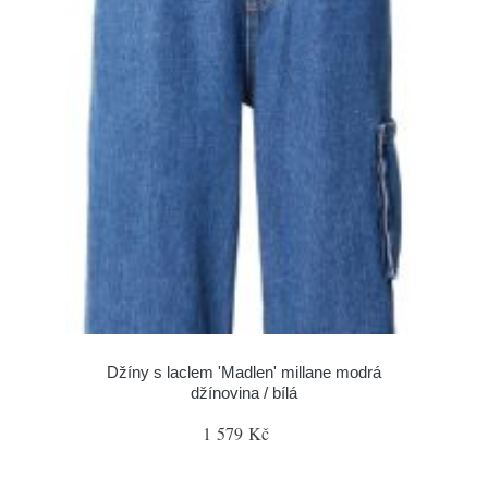
Džíny s laclem 'Madlen' millane modrá
džínovina / bílá
1 579 Kč