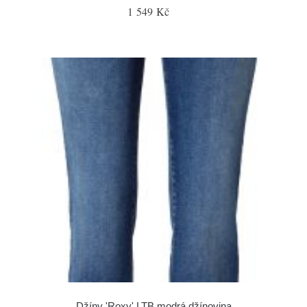
1 549 Kč
Džíny 'Roxy' LTB modrá džínovina