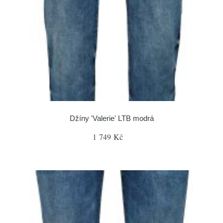
Džíny 'Valerie' LTB modrá
1 749 Kč