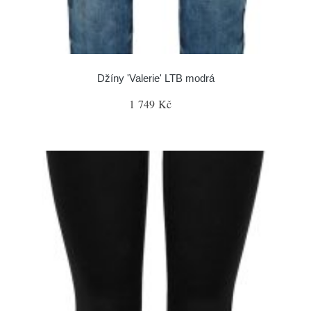
Džíny 'Valerie' LTB modrá
1 749 Kč