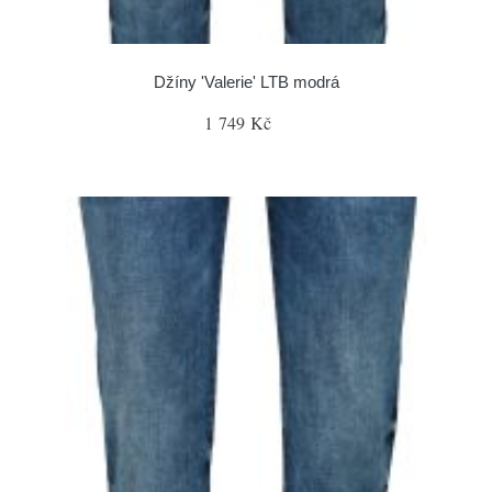
Džíny 'Valerie' LTB modrá
1 749 Kč