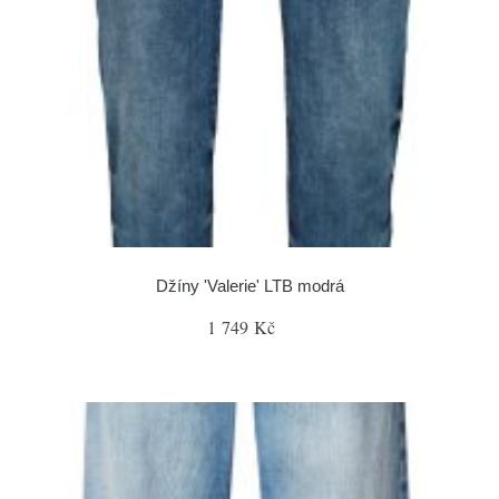
Džíny 'Valerie' LTB modrá
1 749 Kč