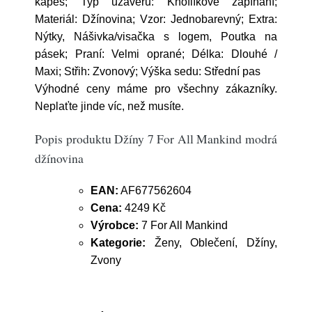
kapes; Typ uzávěru: Knoflíkové zapínání;
Materiál: Džínovina; Vzor: Jednobarevný; Extra:
Nýtky, Nášivka/visačka s logem, Poutka na
pásek; Praní: Velmi oprané; Délka: Dlouhé /
Maxi; Střih: Zvonový; Výška sedu: Střední pas
Výhodné ceny máme pro všechny zákazníky.
Neplaťte jinde víc, než musíte.
Popis produktu Džíny 7 For All Mankind modrá
džínovina
EAN:
AF677562604
Cena:
4249 Kč
Výrobce:
7 For All Mankind
Kategorie:
Ženy, Oblečení, Džíny,
Zvony