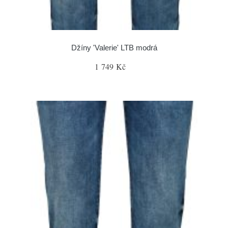
Džíny 'Valerie' LTB modrá
1 749 Kč