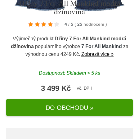
Džíny 7 For All Mankind modrá
džínovina
4
/
5
(
25
hodnocení
)
Výjimečný produkt
Džíny 7 For All Mankind modrá
džínovina
populárního výrobce
7 For All Mankind
za
výhodnou cenu 4249 Kč.
Zobrazit více »
Dostupnost: Skladem > 5 ks
3 499 Kč
vč. DPH
DO OBCHODU »