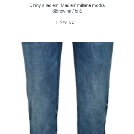
Džíny s laclem 'Madlen' millane modrá
džínovina / bílá
1 579 Kč