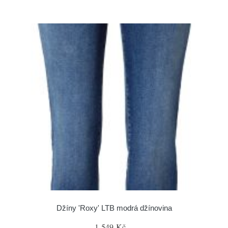
Džíny 'Roxy' LTB modrá džínovina
1 549 Kč