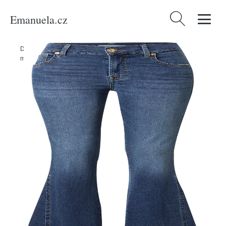
Emanuela.cz
Vyhledávání
Domů
/
Produkty
/
Ženy
/
Oblečení
/
Džíny
/
Džíny 7 For All Mankind
modrá džínovina