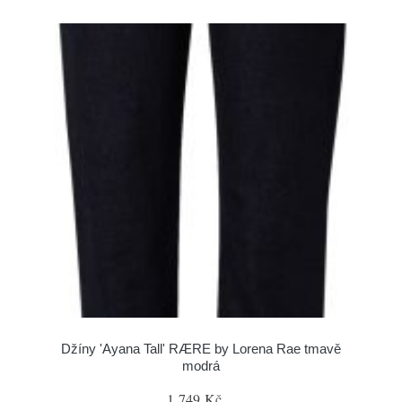
Džíny 'Ayana Tall' RÆRE by Lorena Rae tmavě
modrá
1 749 Kč