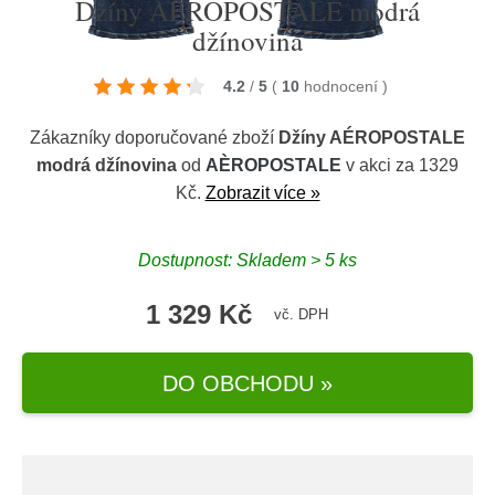
Džíny AÉROPOSTALE modrá
džínovina
4.2
/
5
(
10
hodnocení
)
Zákazníky doporučované zboží
Džíny AÉROPOSTALE
modrá džínovina
od
AÈROPOSTALE
v akci za 1329
Kč.
Zobrazit více »
Dostupnost: Skladem > 5 ks
1 329 Kč
vč. DPH
DO OBCHODU »