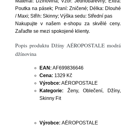
Materiál: Džínovina; Vzor: Jednobarevný; Extra:
Poutka na pásek; Praní: Zničené; Délka: Dlouhé
/ Maxi; Střih: Skinny; Výška sedu: Střední pas
Nakupujte v našem e-shopu za skvělé ceny.
Zařaďte se mezi spokojené klienty.
Popis produktu Džíny AÉROPOSTALE modrá
džínovina
EAN:
AF699836646
Cena:
1329 Kč
Výrobce:
AÉROPOSTALE
Kategorie:
Ženy, Oblečení, Džíny,
Skinny Fit
Výrobce:
AÉROPOSTALE