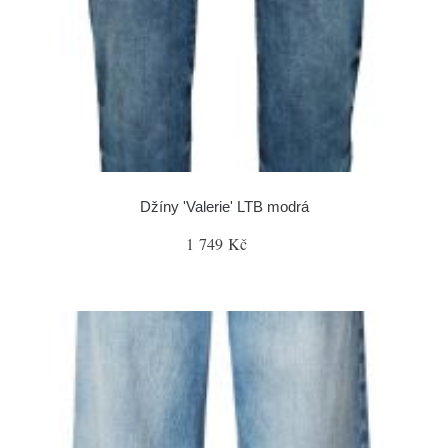
Džíny 'Valerie' LTB modrá
1 749 Kč