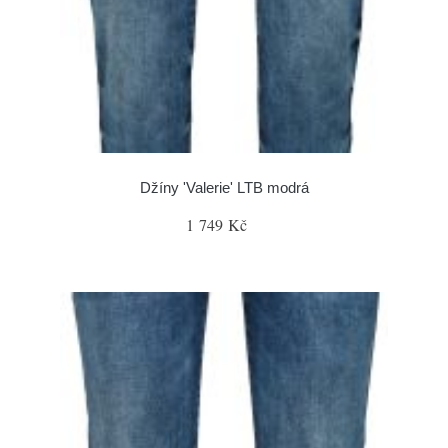
Džíny 'Valerie' LTB modrá
1 749 Kč