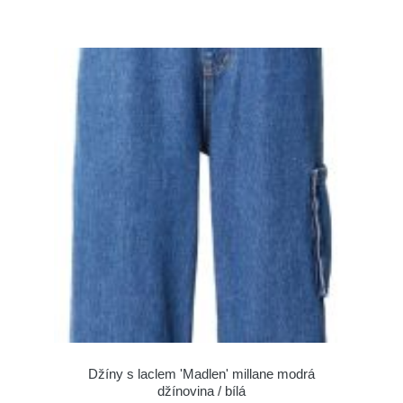
Džíny s laclem 'Madlen' millane modrá
džínovina / bílá