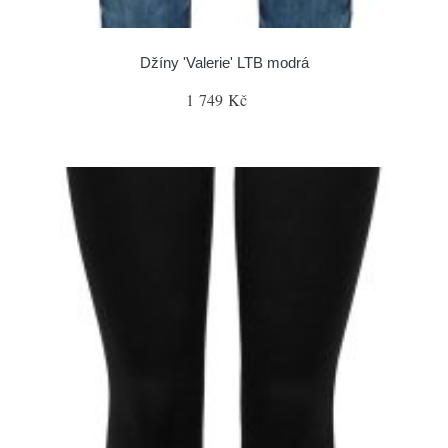
Džíny 'Valerie' LTB modrá
1 749 Kč