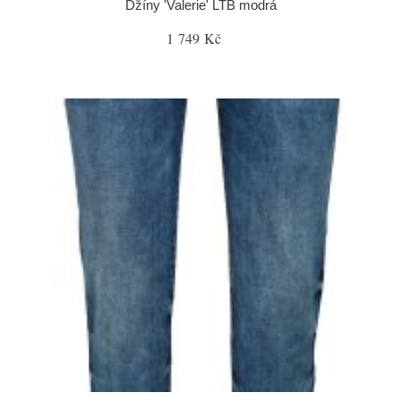
Džíny 'Valerie' LTB modrá
1 749 Kč