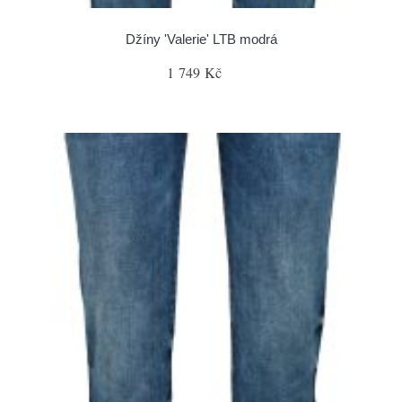
Džíny 'Valerie' LTB modrá
1 749 Kč