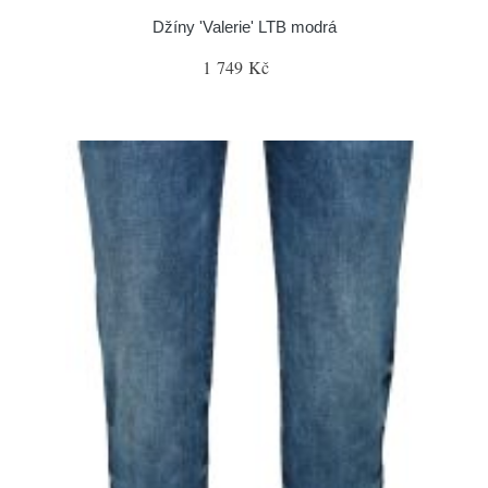
Džíny 'Valerie' LTB modrá
1 749 Kč