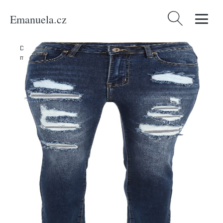
Emanuela.cz
Vyhledávání
Domů
/
Produkty
/
Ženy
/
Oblečení
/
Džíny
/
Džíny AÉROPOSTALE
modrá džínovina