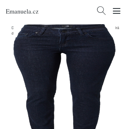
Emanuela.cz
Vyhledávání
Domů
/
Produkty
/
Ženy
/
Oblečení
/
Džíny
/
Džíny 'ASPEN' LTB modrá
džínovina