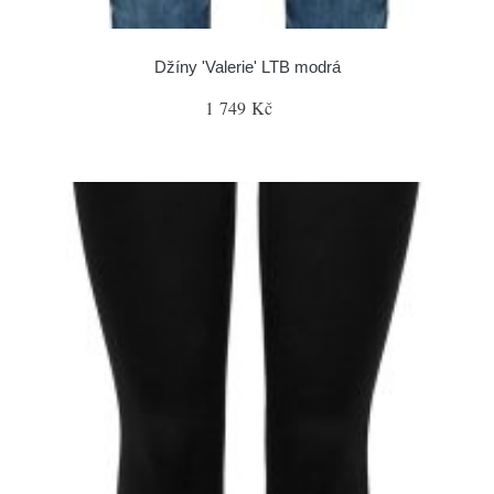
Džíny 'Valerie' LTB modrá
1 749 Kč