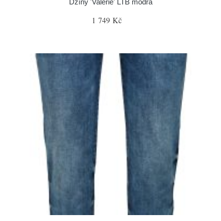
Džíny 'Valerie' LTB modrá
1 749 Kč