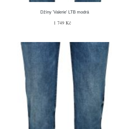
Džíny 'Valerie' LTB modrá
1 749 Kč