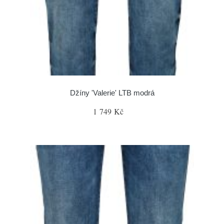
Džíny 'Valerie' LTB modrá
1 749 Kč