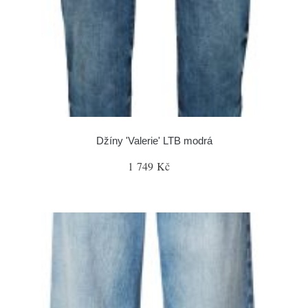
Džíny 'Valerie' LTB modrá
1 749 Kč