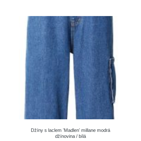
Džíny s laclem 'Madlen' millane modrá
džínovina / bílá