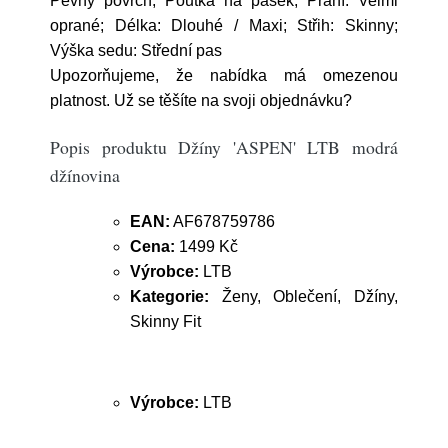
Pevný povrch, Poutka na pásek; Praní: Velmi
oprané; Délka: Dlouhé / Maxi; Střih: Skinny;
Výška sedu: Střední pas
Upozorňujeme, že nabídka má omezenou
platnost. Už se těšíte na svoji objednávku?
Popis produktu Džíny 'ASPEN' LTB modrá
džínovina
EAN:
AF678759786
Cena:
1499 Kč
Výrobce:
LTB
Kategorie:
Ženy, Oblečení, Džíny,
Skinny Fit
Výrobce:
LTB