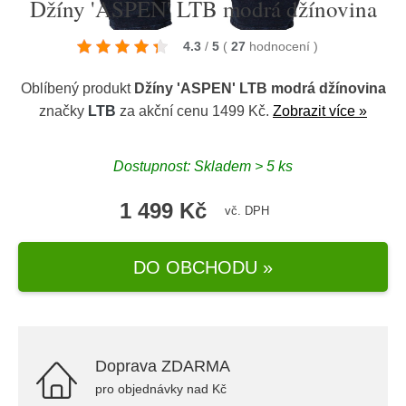
Džíny 'ASPEN' LTB modrá džínovina
4.3
/
5
(
27
hodnocení
)
Oblíbený produkt
Džíny 'ASPEN' LTB modrá džínovina
značky
LTB
za akční cenu 1499 Kč.
Zobrazit více »
Dostupnost: Skladem > 5 ks
1 499 Kč
vč. DPH
DO OBCHODU »
Doprava ZDARMA
pro objednávky nad Kč