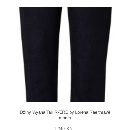
Džíny 'Ayana Tall' RÆRE by Lorena Rae tmavě
modrá
1 749 Kč