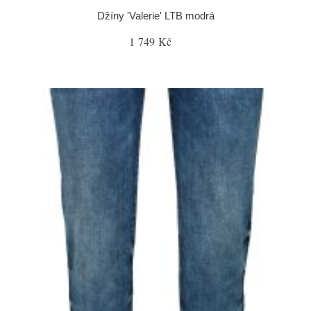
Džíny 'Valerie' LTB modrá
1 749 Kč