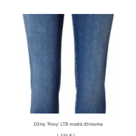
Džíny 'Roxy' LTB modrá džínovina
1 549 Kč