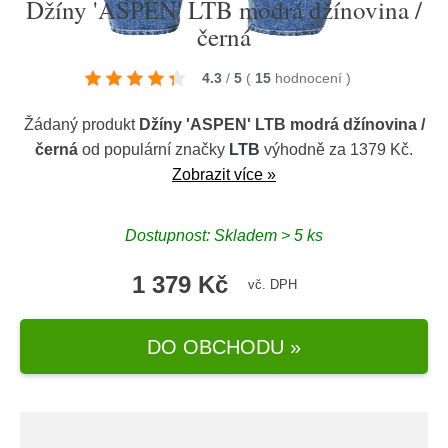
Džíny 'ASPEN' LTB modrá džínovina /
černá
4.3
/
5
(
15
hodnocení
)
Žádaný produkt
Džíny 'ASPEN' LTB modrá džínovina /
černá
od populární značky
LTB
výhodně za 1379 Kč.
Zobrazit více »
Dostupnost: Skladem > 5 ks
1 379 Kč
vč. DPH
DO OBCHODU »