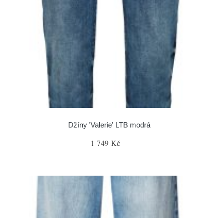
Džíny 'Valerie' LTB modrá
1 749 Kč