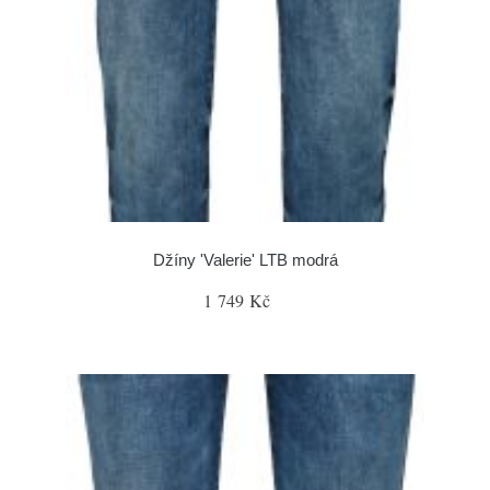
Džíny 'Valerie' LTB modrá
1 749 Kč