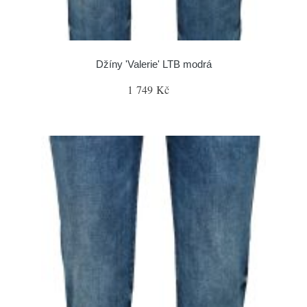
Džíny 'Valerie' LTB modrá
1 749 Kč