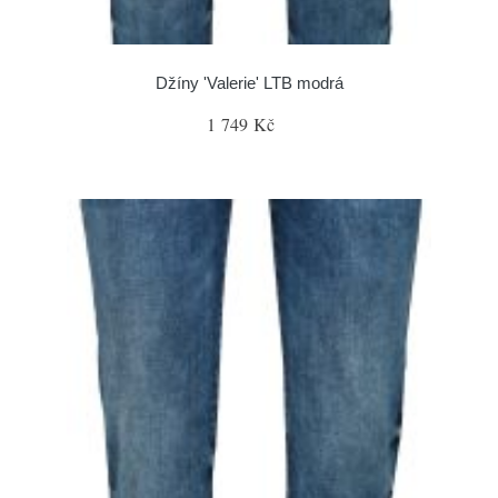
Džíny 'Valerie' LTB modrá
1 749 Kč