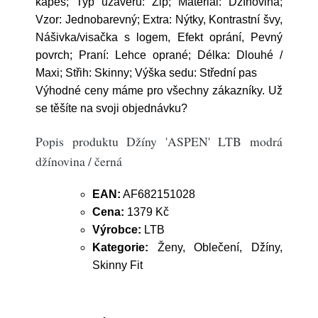
kapes; Typ uzávěru: Zip; Materiál: Džínovina;
Vzor: Jednobarevný; Extra: Nýtky, Kontrastní švy,
Nášivka/visačka s logem, Efekt oprání, Pevný
povrch; Praní: Lehce oprané; Délka: Dlouhé /
Maxi; Střih: Skinny; Výška sedu: Střední pas
Výhodné ceny máme pro všechny zákazníky. Už
se těšíte na svoji objednávku?
Popis produktu Džíny 'ASPEN' LTB modrá
džínovina / černá
EAN:
AF682151028
Cena:
1379 Kč
Výrobce:
LTB
Kategorie:
Ženy, Oblečení, Džíny,
Skinny Fit