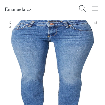
Emanuela.cz
Vyhledávání
Domů
/
Produkty
/
Ženy
/
Oblečení
/
Džíny
/
Džíny 'ASPEN' LTB modrá
džínovina / černá