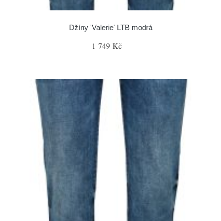
Džíny 'Valerie' LTB modrá
1 749 Kč