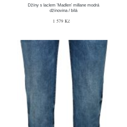
Džíny s laclem 'Madlen' millane modrá
džínovina / bílá
1 579 Kč