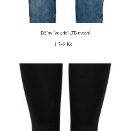
Džíny 'Valerie' LTB modrá
1 749 Kč