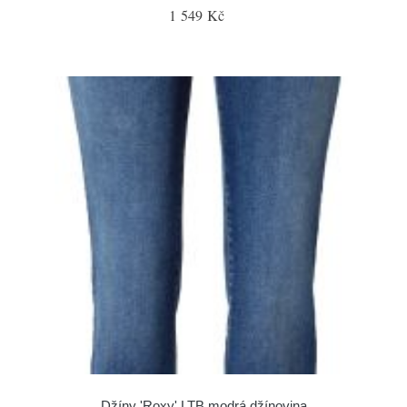
1 549 Kč
Džíny 'Roxy' LTB modrá džínovina