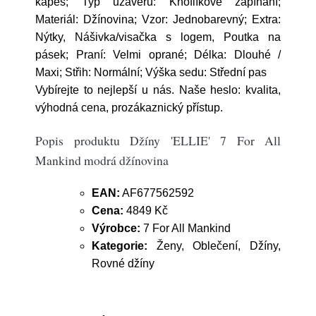
kapes; Typ uzávěru: Knoflíkové zapínání;
Materiál: Džínovina; Vzor: Jednobarevný; Extra:
Nýtky, Nášivka/visačka s logem, Poutka na
pásek; Praní: Velmi oprané; Délka: Dlouhé /
Maxi; Střih: Normální; Výška sedu: Střední pas
Vybírejte to nejlepší u nás. Naše heslo: kvalita,
výhodná cena, prozákaznický přístup.
Popis produktu Džíny 'ELLIE' 7 For All
Mankind modrá džínovina
EAN:
AF677562592
Cena:
4849 Kč
Výrobce:
7 For All Mankind
Kategorie:
Ženy, Oblečení, Džíny,
Rovné džíny