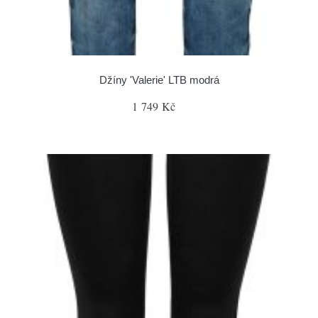
Džíny 'Valerie' LTB modrá
1 749 Kč