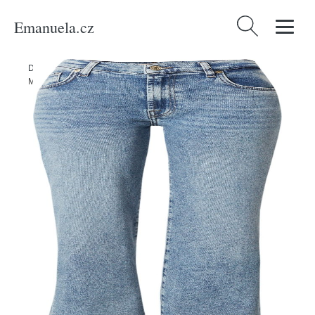
Emanuela.cz
Vyhledávání
Domů
/
Produkty
/
Ženy
/
Oblečení
/
Džíny
/
Džíny 'ELLIE' 7 For All
Mankind modrá džínovina