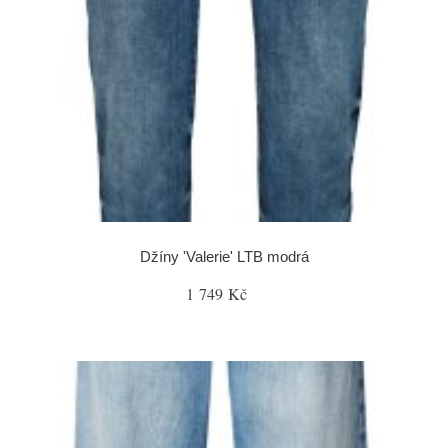
Džíny 'Valerie' LTB modrá
1 749 Kč