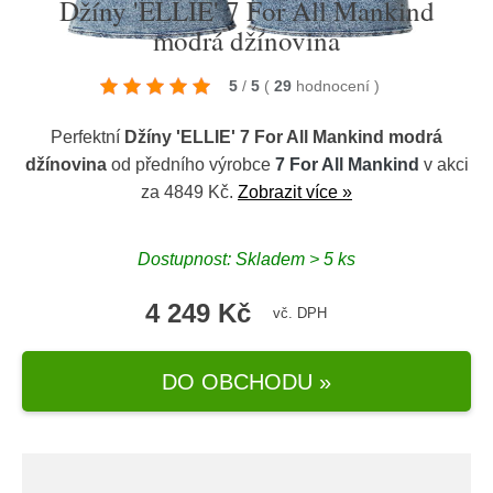
Džíny 'ELLIE' 7 For All Mankind
modrá džínovina
5
/
5
(
29
hodnocení
)
Perfektní
Džíny 'ELLIE' 7 For All Mankind modrá
džínovina
od předního výrobce
7 For All Mankind
v akci
za 4849 Kč.
Zobrazit více »
Dostupnost: Skladem > 5 ks
4 249 Kč
vč. DPH
DO OBCHODU »