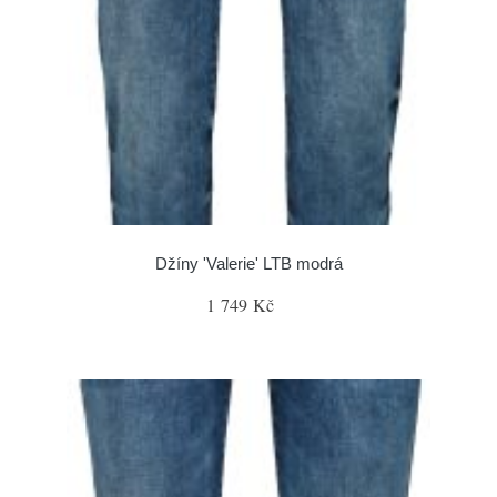
Džíny 'Valerie' LTB modrá
1 749 Kč