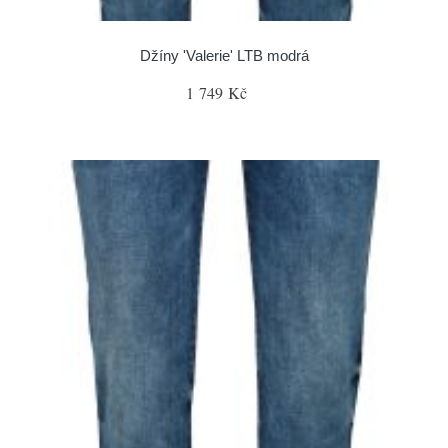
Džíny 'Valerie' LTB modrá
1 749 Kč