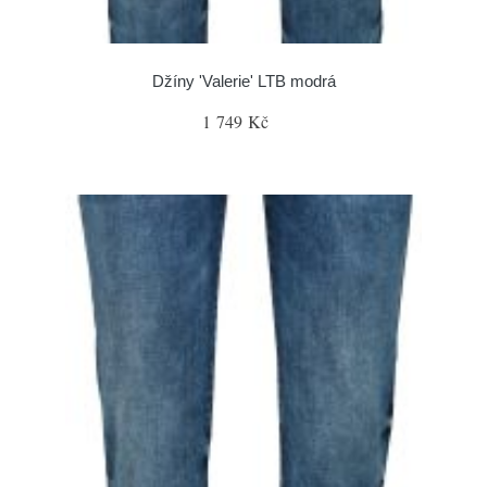
Džíny 'Valerie' LTB modrá
1 749 Kč