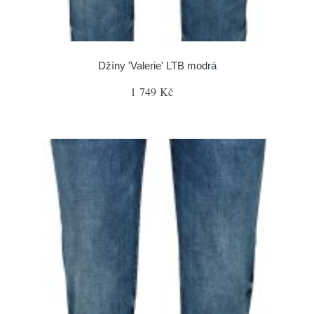
Džíny 'Valerie' LTB modrá
1 749 Kč