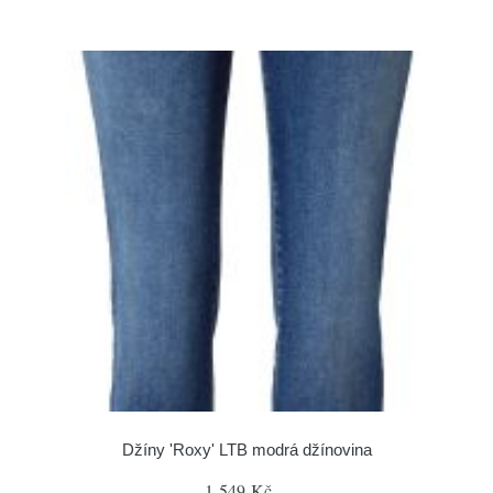
Džíny 'Roxy' LTB modrá džínovina
1 549 Kč