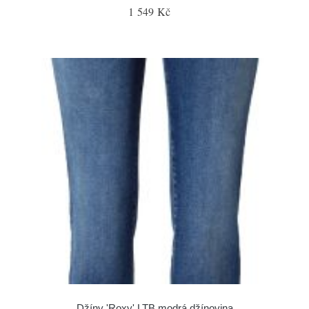
1 549 Kč
Džíny 'Roxy' LTB modrá džínovina