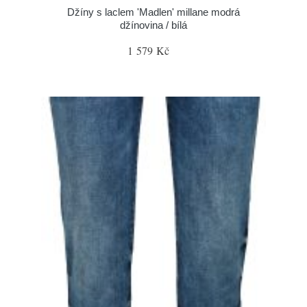
Džíny s laclem 'Madlen' millane modrá
džínovina / bílá
1 579 Kč