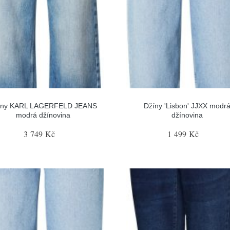
íny KARL LAGERFELD JEANS
Džíny 'Lisbon' JJXX modr
modrá džínovina
džínovina
3 749 Kč
1 499 Kč