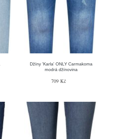
á
Džíny 'Karla' ONLY Carmakoma
modrá džínovina
709 Kč