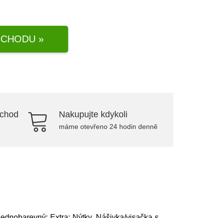
CHODU »
bchod
Nakupujte kdykoli
máme otevřeno 24 hodin denně
 Jednobarevný; Extra: Nýtky, Nášivka/visačka s