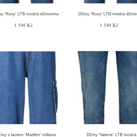
ny 'Roxy' LTB modrá džínovina
Džíny 'Roxy' LTB modrá džíno
1 549 Kč
1 549 Kč
íny s laclem 'Madlen' millane
Džíny 'Valerie' LTB modrá