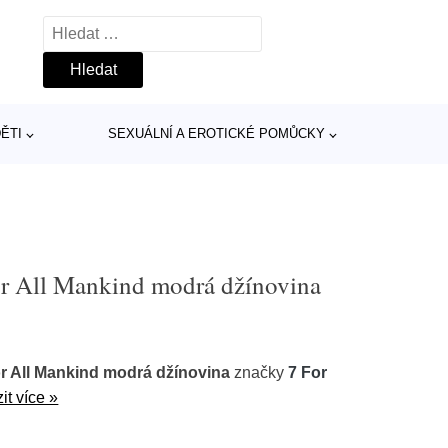
Vyhledávání
ĚTI
SEXUÁLNÍ A EROTICKÉ POMŮCKY
For All Mankind modrá džínovina
For All Mankind modrá džínovina
značky
7 For
it více »