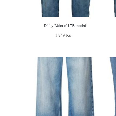
Džíny 'Valerie' LTB modrá
1 749 Kč