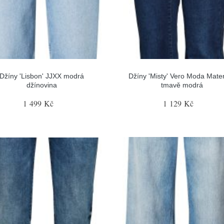
Džíny 'Lisbon' JJXX modrá
Džíny 'Misty' Vero Moda Mater
džínovina
tmavě modrá
1 499 Kč
1 129 Kč