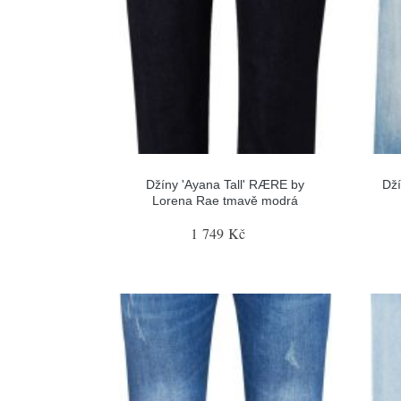
Džíny 'Ayana Tall' RÆRE by
Dž
Lorena Rae tmavě modrá
1 749 Kč