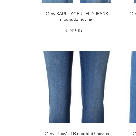
Džíny KARL LAGERFELD JEANS
Dží
modrá džínovina
3 749 Kč
Džíny 'Roxy' LTB modrá džínovina
Dž