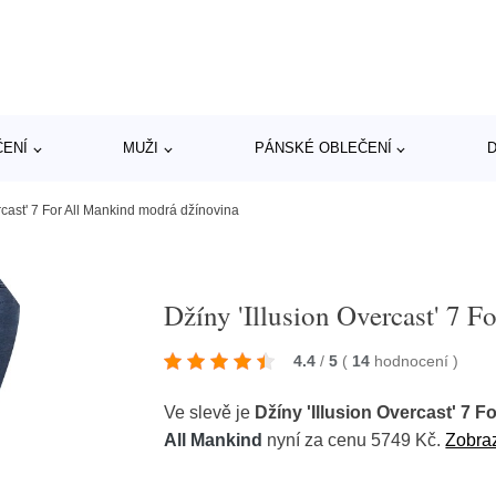
ČENÍ
MUŽI
PÁNSKÉ OBLEČENÍ
D
rcast' 7 For All Mankind modrá džínovina
Džíny 'Illusion Overcast' 7 
4.4
/
5
(
14
hodnocení
)
Ve slevě je
Džíny 'Illusion Overcast' 7 
All Mankind
nyní za cenu 5749 Kč.
Zobraz