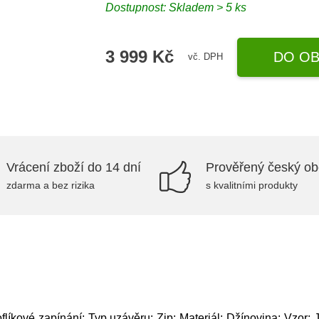
Dostupnost: Skladem > 5 ks
3 999 Kč
DO OB
vč. DPH
Vrácení zboží do 14 dní
Prověřený český o
zdarma a bez rizika
s kvalitními produkty
flíkové zapínání; Typ uzávěru: Zip; Materiál: Džínovina; Vzor: