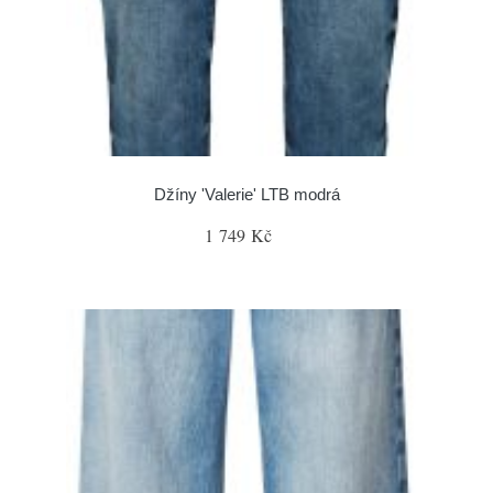
Džíny 'Valerie' LTB modrá
1 749 Kč