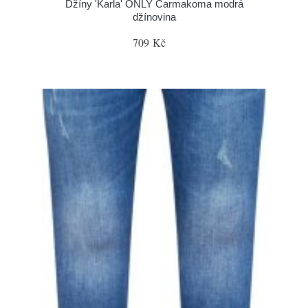
Džíny 'Karla' ONLY Carmakoma modrá
džínovina
709 Kč