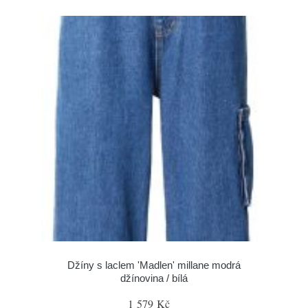
Džíny s laclem 'Madlen' millane modrá
džínovina / bílá
1 579 Kč