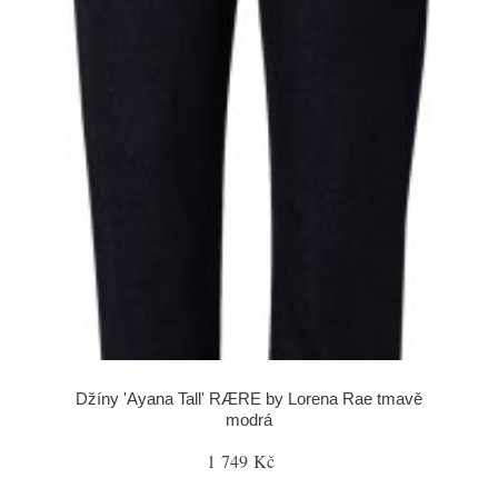
Džíny 'Ayana Tall' RÆRE by Lorena Rae tmavě
modrá
1 749 Kč