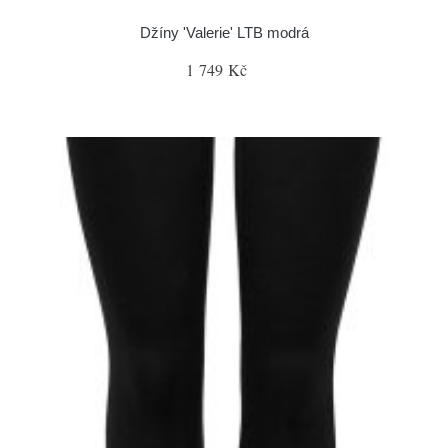
Džíny 'Valerie' LTB modrá
1 749 Kč