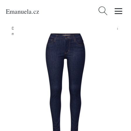
Emanuela.cz
Vyhledávání
Domů
/
Produkty
/
Ženy
/
Oblečení
/
Džíny
/
Džíny Levis námořnická
modř