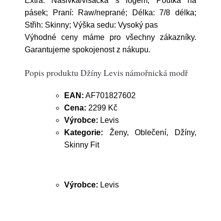
Extra: Nášivka/visačka s logem, Poutka na
pásek; Praní: Raw/neprané; Délka: 7/8 délka;
Střih: Skinny; Výška sedu: Vysoký pas
Výhodné ceny máme pro všechny zákazníky.
Garantujeme spokojenost z nákupu.
Popis produktu Džíny Levis námořnická modř
EAN:
AF701827602
Cena:
2299 Kč
Výrobce:
Levis
Kategorie:
Ženy, Oblečení, Džíny,
Skinny Fit
Výrobce:
Levis