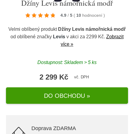
Džíny Levis námořnická modř
4.9
/
5
(
10
hodnocení
)
Velmi oblíbený produkt
Džíny Levis námořnická modř
od oblíbené značky
Levis
v akci za 2299 Kč.
Zobrazit
více »
Dostupnost: Skladem > 5 ks
2 299 Kč
vč. DPH
DO OBCHODU »
Doprava ZDARMA