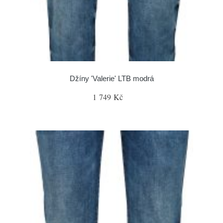
Džíny 'Valerie' LTB modrá
1 749 Kč