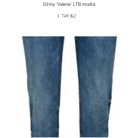
Džíny 'Valerie' LTB modrá
1 749 Kč