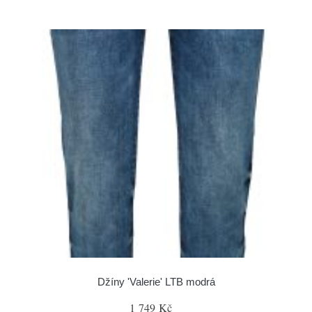
Džíny 'Valerie' LTB modrá
1 749 Kč