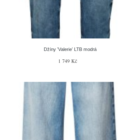
Džíny 'Valerie' LTB modrá
1 749 Kč