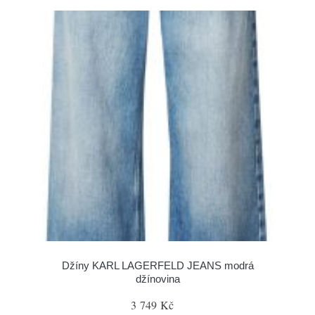
Džíny KARL LAGERFELD JEANS modrá
džínovina
3 749 Kč