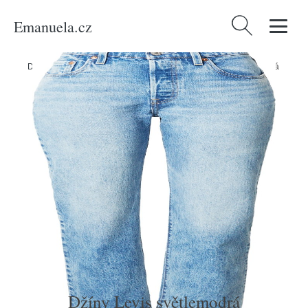
Emanuela.cz
Vyhledávání
Domů
/
Produkty
/
Ženy
/
Oblečení
/
Džíny
/
Džíny Levis světlemodrá
Džíny Levis světlemodrá