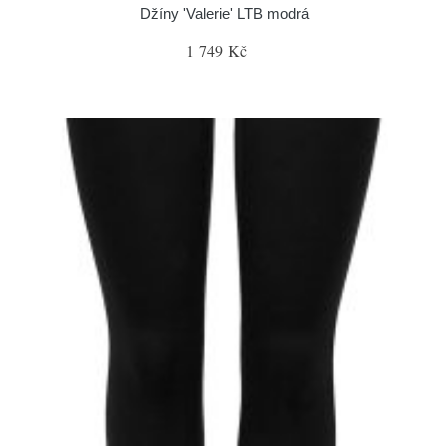
Džíny 'Valerie' LTB modrá
1 749 Kč