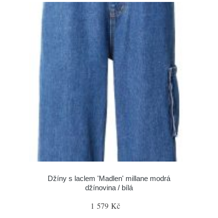
Džíny s laclem 'Madlen' millane modrá
džínovina / bílá
1 579 Kč