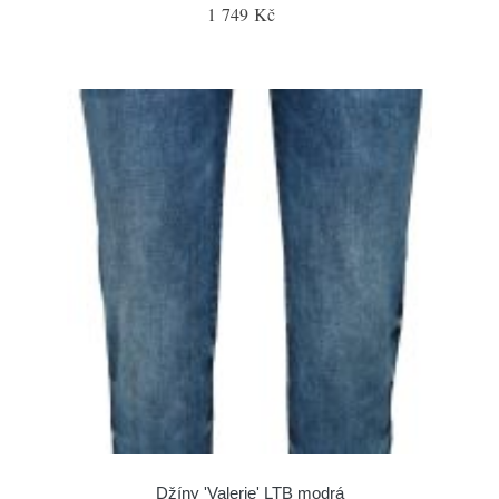
1 749 Kč
Džíny 'Valerie' LTB modrá