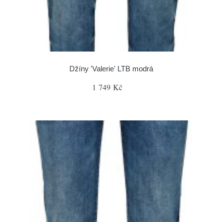
Džíny 'Valerie' LTB modrá
1 749 Kč