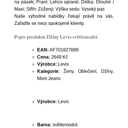
na pásek; Praní: Lehce oprané; Délka: Dlouhé /
Maxi; Střih: Zúžený; Výška sedu: Vysoký pas
Naše výhodné nabídky čekají právě na vás.
Zařaďte se mezi spokojené klienty.
Popis produktu Džíny Levis světlemodrá
EAN:
AF701827689
Cena:
2649 Kč
Výrobce:
Levis
Kategorie:
Ženy, Oblečení, Džíny,
Mom Jeans
Výrobce:
Levis
Barva:
světlemodrá