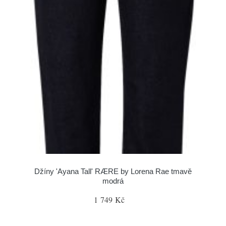
Džíny 'Ayana Tall' RÆRE by Lorena Rae tmavě
modrá
1 749 Kč