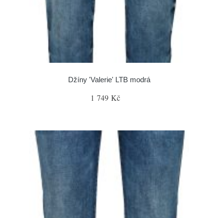
Džíny 'Valerie' LTB modrá
1 749 Kč