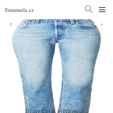
Emanuela.cz
Vyhledávání
Domů
/
Produkty
/
Ženy
/
Oblečení
/
Džíny
/
Džíny Levis světlemodrá
Džíny Levis světlemodrá