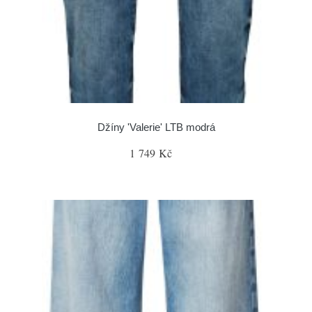
Džíny 'Valerie' LTB modrá
1 749 Kč