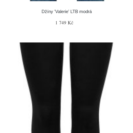
Džíny 'Valerie' LTB modrá
1 749 Kč