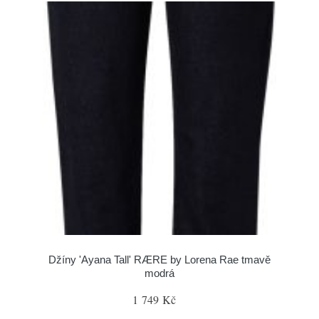
Džíny 'Ayana Tall' RÆRE by Lorena Rae tmavě
modrá
1 749 Kč