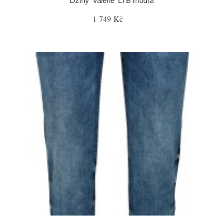
Džíny 'Valerie' LTB modrá
1 749 Kč