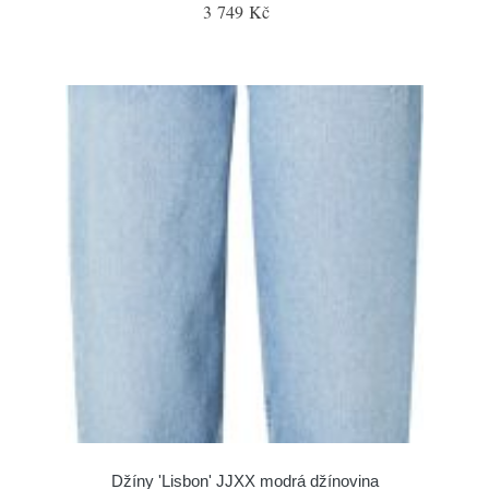
3 749 Kč
Džíny 'Lisbon' JJXX modrá džínovina