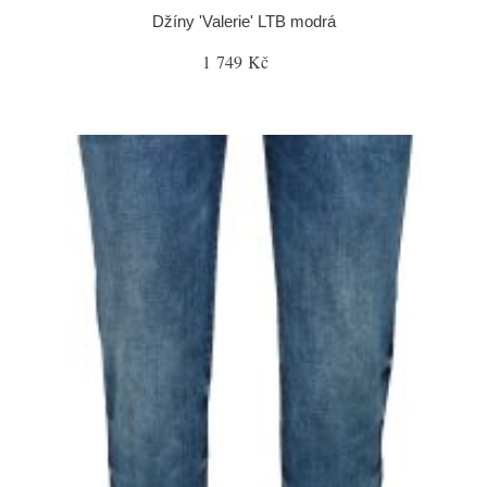
Džíny 'Valerie' LTB modrá
1 749 Kč