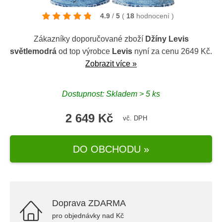
4.9
/
5
(
18
hodnocení
)
Zákazníky doporučované zboží
Džíny Levis
světlemodrá
od top výrobce
Levis
nyní za cenu 2649 Kč.
Zobrazit více »
Dostupnost: Skladem > 5 ks
2 649 Kč
vč. DPH
DO OBCHODU »
Doprava ZDARMA
pro objednávky nad Kč