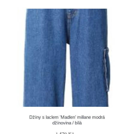
Džíny s laclem 'Madlen' millane modrá
džínovina / bílá
1 579 Kč