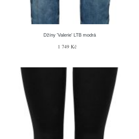
Džíny 'Valerie' LTB modrá
1 749 Kč