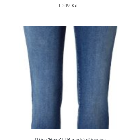
1 549 Kč
Džíny 'Roxy' LTB modrá džínovina