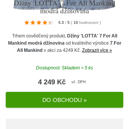
Džíny 'LOTTA' 7 For All Mankind
modrá džínovina
4.3
/
5
(
10
hodnocení
)
Trhem osvědčený produkt,
Džíny 'LOTTA' 7 For All
Mankind modrá džínovina
od kvalitního výrobce
7 For
All Mankind
v akci za 4249 Kč.
Zobrazit více »
Dostupnost: Skladem > 5 ks
4 249 Kč
vč. DPH
DO OBCHODU »