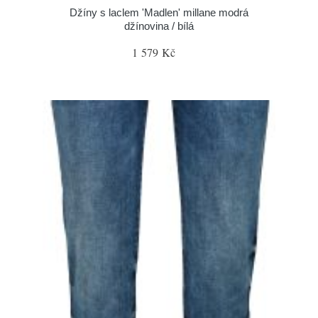
Džíny s laclem 'Madlen' millane modrá
džínovina / bílá
1 579 Kč