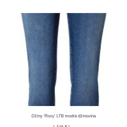
Džíny 'Roxy' LTB modrá džínovina
1 549 Kč