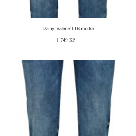
Džíny 'Valerie' LTB modrá
1 749 Kč