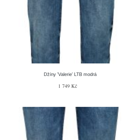
Džíny 'Valerie' LTB modrá
1 749 Kč