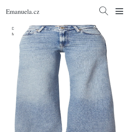
Emanuela.cz
Vyhledávání
Domů
/
Produkty
/
Ženy
/
Oblečení
/
Džíny
/
Džíny 'LOTTA' 7 For All
Mankind modrá džínovina