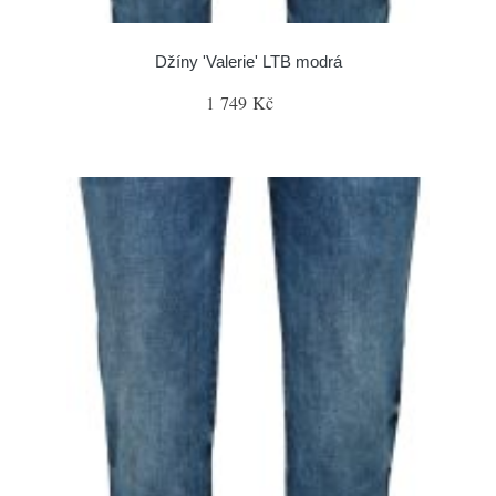
Džíny 'Valerie' LTB modrá
1 749 Kč