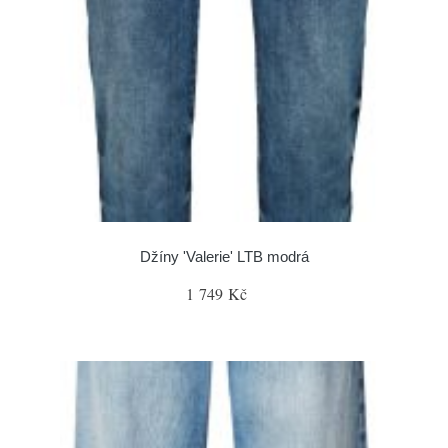
Džíny 'Valerie' LTB modrá
1 749 Kč