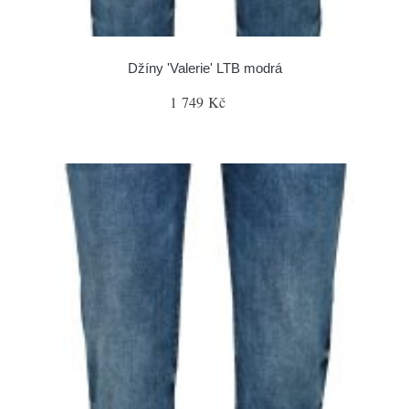
Džíny 'Valerie' LTB modrá
1 749 Kč