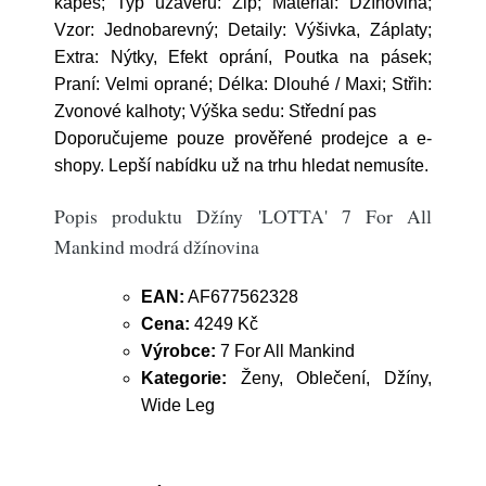
kapes; Typ uzávěru: Zip; Materiál: Džínovina;
Vzor: Jednobarevný; Detaily: Výšivka, Záplaty;
Extra: Nýtky, Efekt oprání, Poutka na pásek;
Praní: Velmi oprané; Délka: Dlouhé / Maxi; Střih:
Zvonové kalhoty; Výška sedu: Střední pas
Doporučujeme pouze prověřené prodejce a e-
shopy. Lepší nabídku už na trhu hledat nemusíte.
Popis produktu Džíny 'LOTTA' 7 For All
Mankind modrá džínovina
EAN:
AF677562328
Cena:
4249 Kč
Výrobce:
7 For All Mankind
Kategorie:
Ženy, Oblečení, Džíny,
Wide Leg