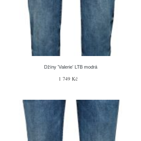
Džíny 'Valerie' LTB modrá
1 749 Kč