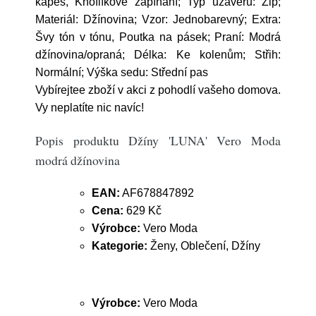
kapes, Knoflíkové zapínání; Typ uzávěru: Zip;
Materiál: Džínovina; Vzor: Jednobarevný; Extra:
Švy tón v tónu, Poutka na pásek; Praní: Modrá
džínovina/opraná; Délka: Ke kolenům; Střih:
Normální; Výška sedu: Střední pas
Vybírejtee zboží v akci z pohodlí vašeho domova.
Vy neplatíte nic navíc!
Popis produktu Džíny 'LUNA' Vero Moda
modrá džínovina
EAN:
AF678847892
Cena:
629 Kč
Výrobce:
Vero Moda
Kategorie:
Ženy, Oblečení, Džíny
Výrobce:
Vero Moda