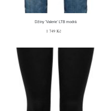
Džíny 'Valerie' LTB modrá
1 749 Kč