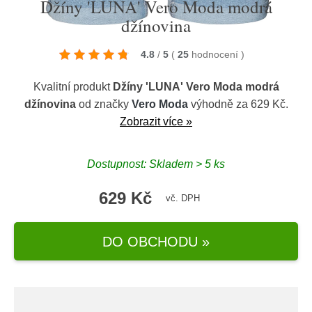
Džíny 'LUNA' Vero Moda modrá
džínovina
4.8
/
5
(
25
hodnocení
)
Kvalitní produkt
Džíny 'LUNA' Vero Moda modrá
džínovina
od značky
Vero Moda
výhodně za 629 Kč.
Zobrazit více »
Dostupnost: Skladem > 5 ks
629 Kč
vč. DPH
DO OBCHODU »