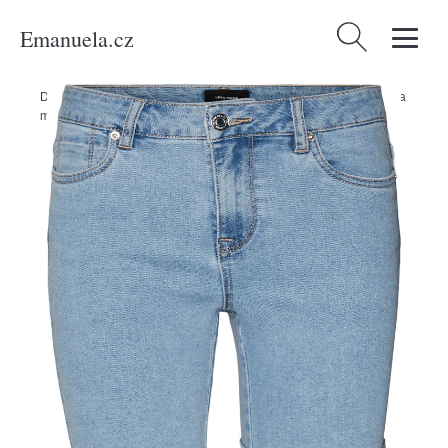
Emanuela.cz
Vyhledávání
Domů
/
Produkty
/
Ženy
/
Oblečení
/
Džíny
/
Džíny 'LUNA' Vero Moda
modrá džínovina