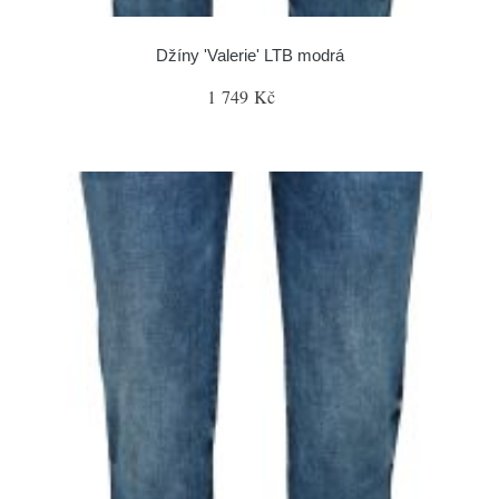
Džíny 'Valerie' LTB modrá
1 749 Kč