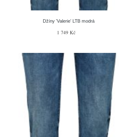
Džíny 'Valerie' LTB modrá
1 749 Kč