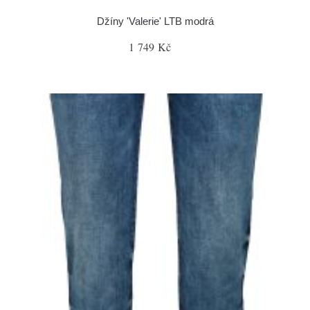
Džíny 'Valerie' LTB modrá
1 749 Kč