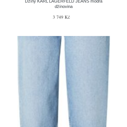
Džíny KARL LAGERFELD JEANS modrá
džínovina
3 749 Kč