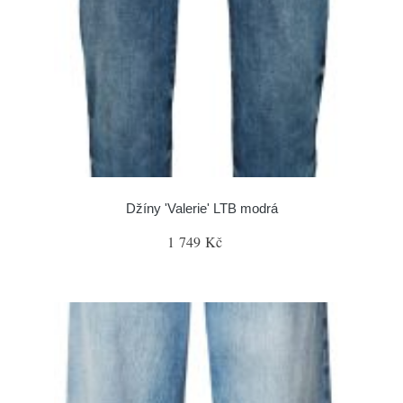
Džíny 'Valerie' LTB modrá
1 749 Kč