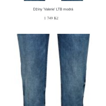
Džíny 'Valerie' LTB modrá
1 749 Kč