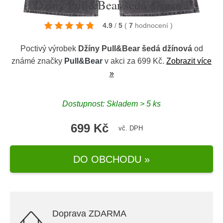
Džíny Pull&Bear šedá džínová
4.9
/
5
(
7
hodnocení
)
Poctivý výrobek
Džíny Pull&Bear šedá džínová
od
známé značky
Pull&Bear
v akci za 699 Kč.
Zobrazit více
»
Dostupnost: Skladem > 5 ks
699 Kč
vč. DPH
DO OBCHODU »
Doprava ZDARMA