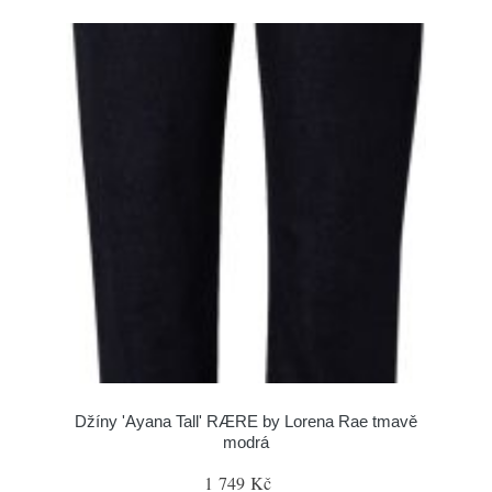
Džíny 'Ayana Tall' RÆRE by Lorena Rae tmavě
modrá
1 749 Kč