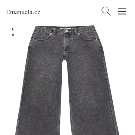
Emanuela.cz
Vyhledávání
Domů
/
Produkty
/
Ženy
/
Oblečení
/
Džíny
/
Džíny Pull&Bear šedá
džínová