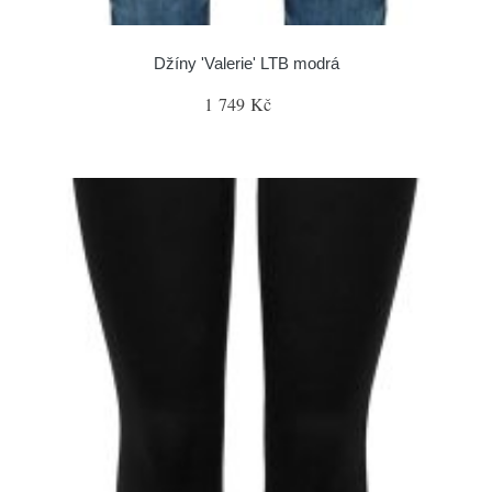
Džíny 'Valerie' LTB modrá
1 749 Kč