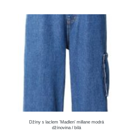
Džíny s laclem 'Madlen' millane modrá
džínovina / bílá