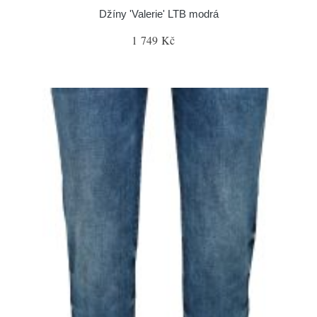
Džíny 'Valerie' LTB modrá
1 749 Kč