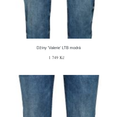
Džíny 'Valerie' LTB modrá
1 749 Kč