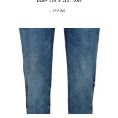
Džíny 'Valerie' LTB modrá
1 749 Kč