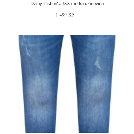
Džíny 'Lisbon' JJXX modrá džínovina
1 499 Kč