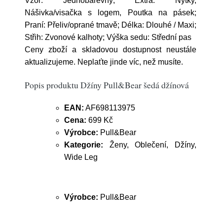
Vzor: Jednobarevný; Extra: Nýtky,
Nášivka/visačka s logem, Poutka na pásek;
Praní: Přeliv/oprané tmavě; Délka: Dlouhé / Maxi;
Střih: Zvonové kalhoty; Výška sedu: Střední pas
Ceny zboží a skladovou dostupnost neustále
aktualizujeme. Neplaťte jinde víc, než musíte.
Popis produktu Džíny Pull&Bear šedá džínová
EAN:
AF698113975
Cena:
699 Kč
Výrobce:
Pull&Bear
Kategorie:
Ženy, Oblečení, Džíny,
Wide Leg
Výrobce:
Pull&Bear