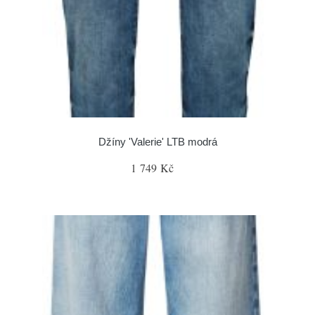
Džíny 'Valerie' LTB modrá
1 749 Kč