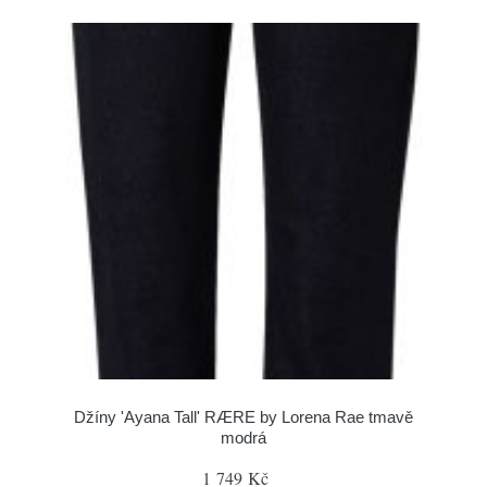
Džíny 'Ayana Tall' RÆRE by Lorena Rae tmavě
modrá
1 749 Kč