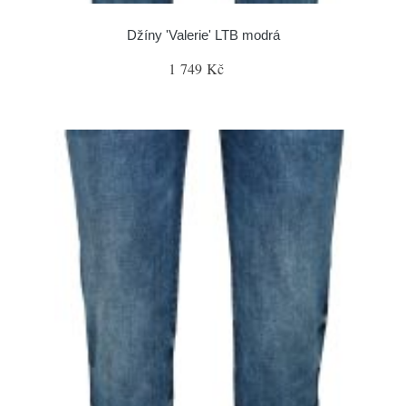
Džíny 'Valerie' LTB modrá
1 749 Kč