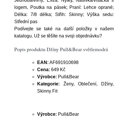
Jednobarevný; Extra: Nýtky, Nášivka/visačka s
logem, Poutka na pásek; Praní: Lehce oprané;
Délka: 7/8 délka; Střih: Skinny; Výška sedu:
Střední pas
Podívejte se také na další položky v našem
katalogu. Už se těšíte na svoji objednávku?
Popis produktu Džíny Pull&Bear světlemodrá
EAN:
AF691910698
Cena:
649 Kč
Výrobce:
Pull&Bear
Kategorie:
Ženy, Oblečení, Džíny,
Skinny Fit
Výrobce:
Pull&Bear