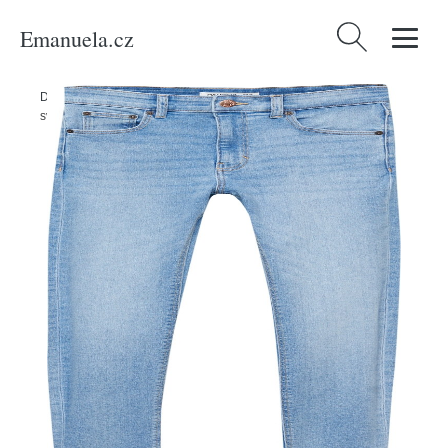
Emanuela.cz
Vyhledávání
Domů
/
Produkty
/
Ženy
/
Oblečení
/
Džíny
/
Džíny Pull&Bear
světlemodrá