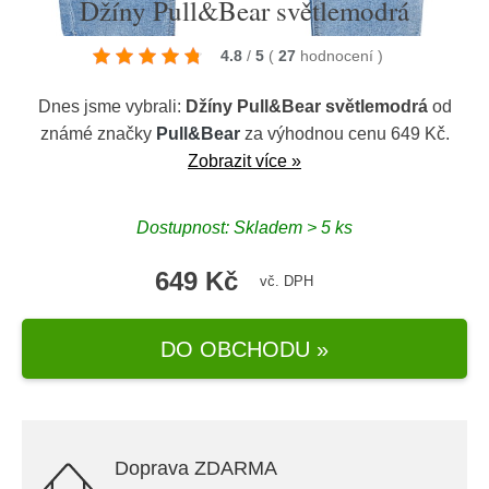
Džíny Pull&Bear světlemodrá
4.8
/
5
(
27
hodnocení
)
Dnes jsme vybrali:
Džíny Pull&Bear světlemodrá
od
známé značky
Pull&Bear
za výhodnou cenu 649 Kč.
Zobrazit více »
Dostupnost: Skladem > 5 ks
649 Kč
vč. DPH
DO OBCHODU »
Doprava ZDARMA