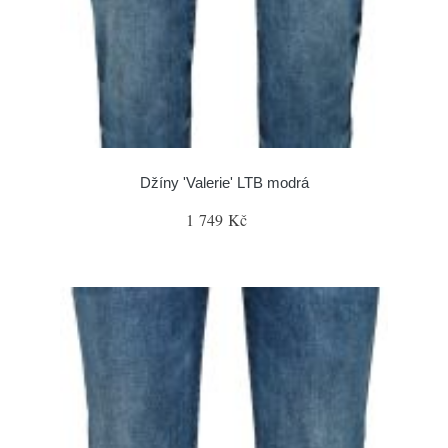
Džíny 'Valerie' LTB modrá
1 749 Kč