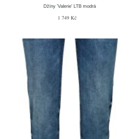
Džíny 'Valerie' LTB modrá
1 749 Kč