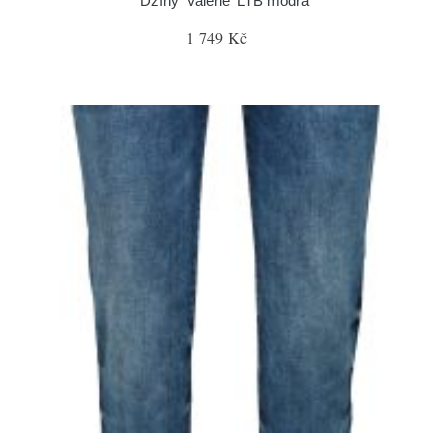
Džíny 'Valerie' LTB modrá
1 749 Kč