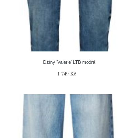
Džíny 'Valerie' LTB modrá
1 749 Kč