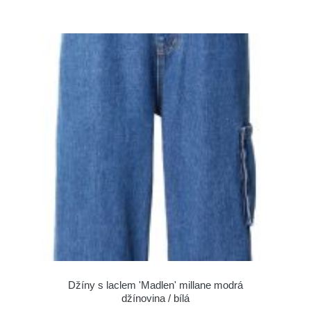
Džíny s laclem 'Madlen' millane modrá
džínovina / bílá