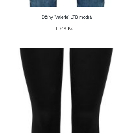
Džíny 'Valerie' LTB modrá
1 749 Kč