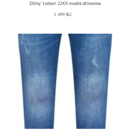
Džíny 'Lisbon' JJXX modrá džínovina
1 499 Kč