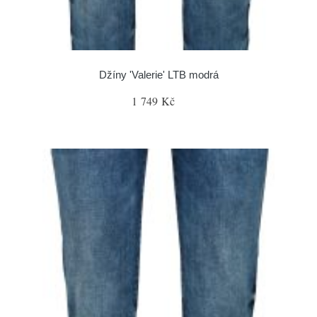
Džíny 'Valerie' LTB modrá
1 749 Kč