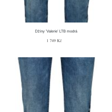
Džíny 'Valerie' LTB modrá
1 749 Kč