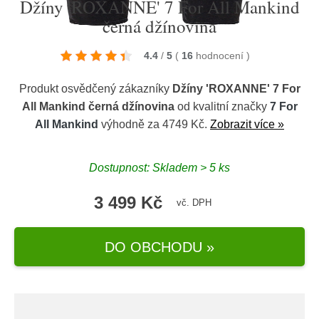
Džíny 'ROXANNE' 7 For All Mankind
černá džínovina
4.4
/
5
(
16
hodnocení
)
Produkt osvědčený zákazníky
Džíny 'ROXANNE' 7 For
All Mankind černá džínovina
od kvalitní značky
7 For
All Mankind
výhodně za 4749 Kč.
Zobrazit více »
Dostupnost: Skladem > 5 ks
3 499 Kč
vč. DPH
DO OBCHODU »