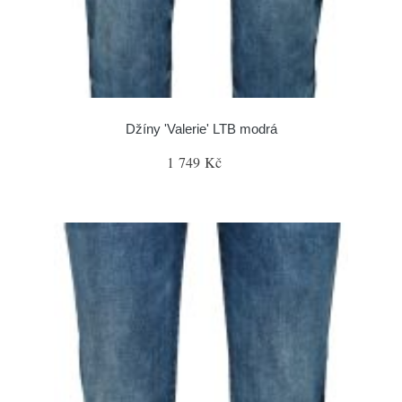
Džíny 'Valerie' LTB modrá
1 749 Kč