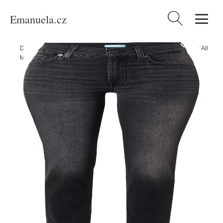
Emanuela.cz
Vyhledávání
Domů
/
Produkty
/
Ženy
/
Oblečení
/
Džíny
/
Džíny 'ROXANNE' 7 For All
Mankind černá džínovina