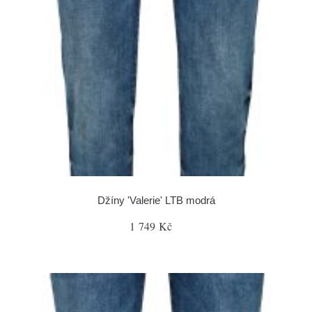
Džíny 'Valerie' LTB modrá
1 749 Kč