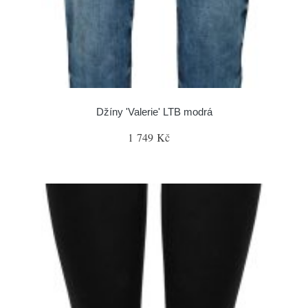
Džíny 'Valerie' LTB modrá
1 749 Kč