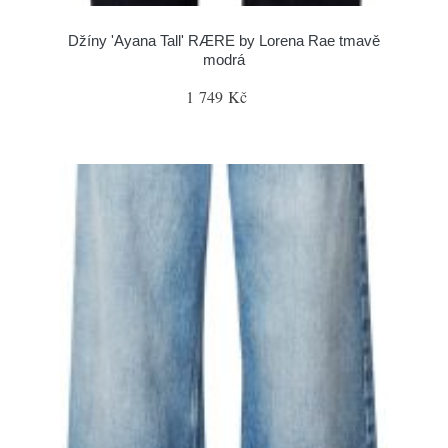
Džíny 'Ayana Tall' RÆRE by Lorena Rae tmavě
modrá
1 749 Kč