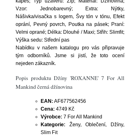
kapes; Typ uzávěru: Zip; Materiál: Džínovina;
Vzor: Jednobarevný; Extra: Nýtky,
Nášivka/visačka s logem, Švy tón v tónu, Efekt
oprání, Pevný povrch, Poutka na pásek; Praní:
Velmi oprané; Délka: Dlouhé / Maxi; Střih: Slimfit;
Výška sedu: Střední pas
Nabídku v našem katalogu pro vás připravuje
tým odborníků. Jsme si jistí, že toto ocení
nejeden zákazník.
Popis produktu Džíny 'ROXANNE' 7 For All
Mankind černá džínovina
EAN:
AF677562456
Cena:
4749 Kč
Výrobce:
7 For All Mankind
Kategorie:
Ženy, Oblečení, Džíny,
Slim Fit