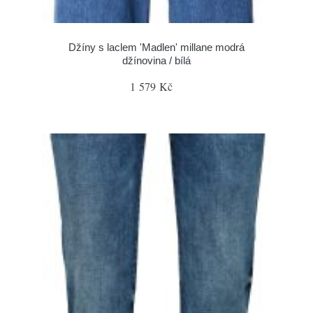
Džíny s laclem 'Madlen' millane modrá
džínovina / bílá
1 579 Kč