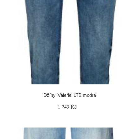
Džíny 'Valerie' LTB modrá
1 749 Kč