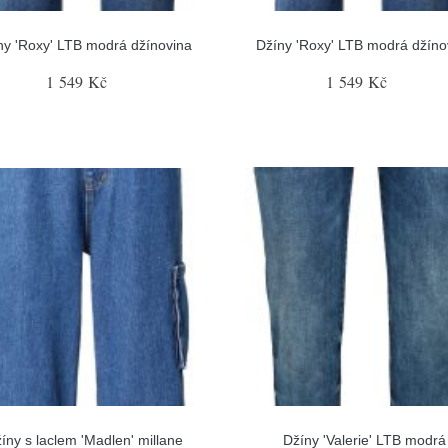
ny 'Roxy' LTB modrá džínovina
Džíny 'Roxy' LTB modrá džíno
1 549 Kč
1 549 Kč
íny s laclem 'Madlen' millane
Džíny 'Valerie' LTB modrá