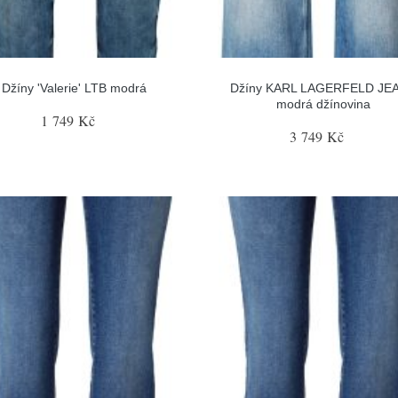
Džíny 'Valerie' LTB modrá
Džíny KARL LAGERFELD JE
modrá džínovina
1 749 Kč
3 749 Kč