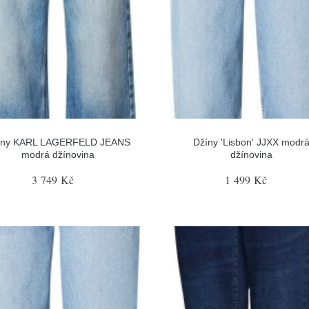
íny KARL LAGERFELD JEANS
Džíny 'Lisbon' JJXX modr
modrá džínovina
džínovina
3 749 Kč
1 499 Kč