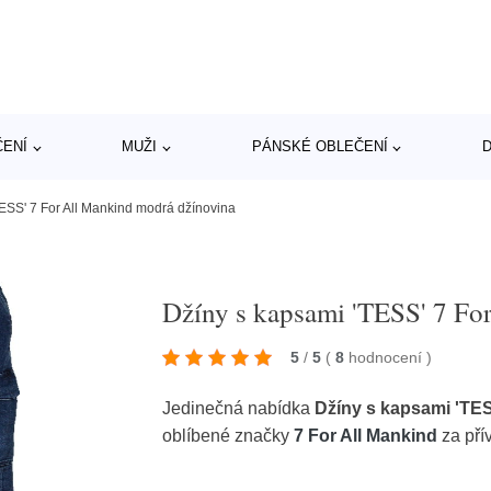
ČENÍ
MUŽI
PÁNSKÉ OBLEČENÍ
D
ESS' 7 For All Mankind modrá džínovina
Džíny s kapsami 'TESS' 7 Fo
5
/
5
(
8
hodnocení
)
Jedinečná nabídka
Džíny s kapsami 'TES
oblíbené značky
7 For All Mankind
za pří