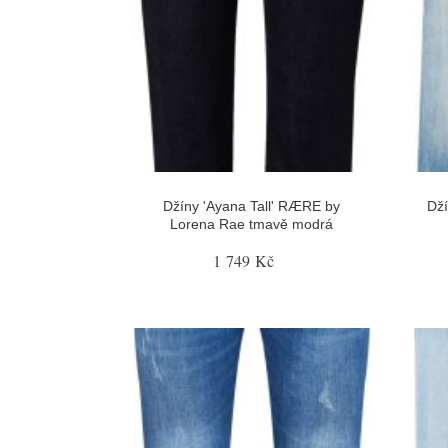
Džíny 'Ayana Tall' RÆRE by
Dž
Lorena Rae tmavě modrá
1 749 Kč