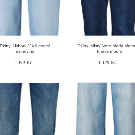
Džíny 'Lisbon' JJXX modrá
Džíny 'Misty' Vero Moda Mater
džínovina
tmavě modrá
1 499 Kč
1 129 Kč