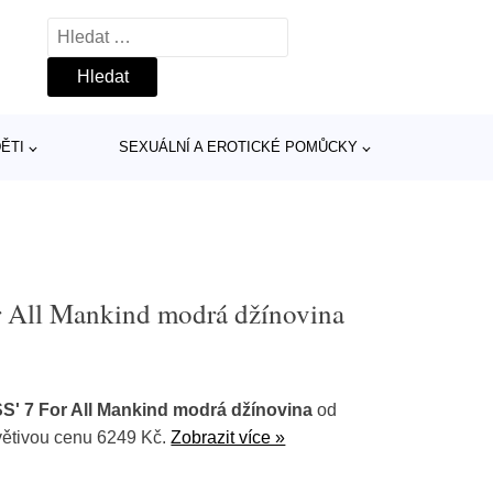
Vyhledávání
ĚTI
SEXUÁLNÍ A EROTICKÉ POMŮCKY
r All Mankind modrá džínovina
S' 7 For All Mankind modrá džínovina
od
větivou cenu 6249 Kč.
Zobrazit více »