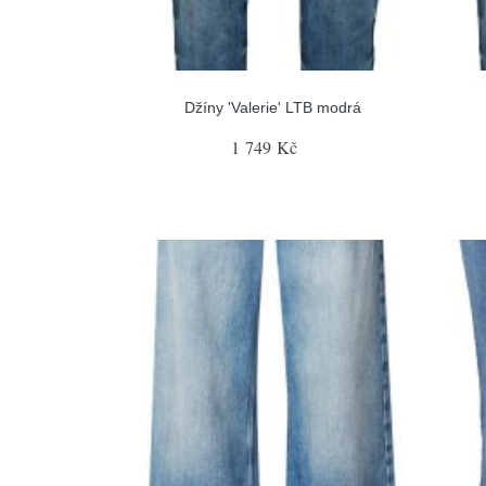
Džíny 'Valerie' LTB modrá
1 749 Kč