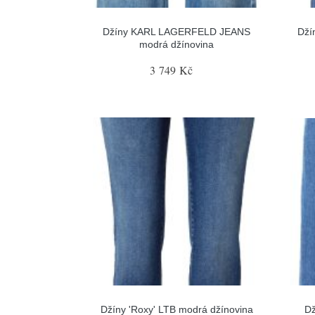
Džíny KARL LAGERFELD JEANS
Dží
modrá džínovina
3 749 Kč
Džíny 'Roxy' LTB modrá džínovina
Dž