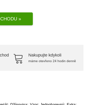
CHODU »
bchod
Nakupujte kdykoli
máme otevřeno 24 hodin denně
riál: Džínovina; Vzor: Jednobarevný; Extra: