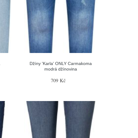
á
Džíny 'Karla' ONLY Carmakoma
modrá džínovina
709 Kč