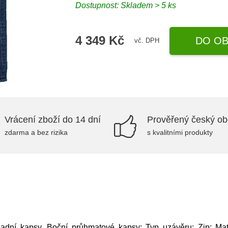
Dostupnost: Skladem > 5 ks
4 349 Kč
DO OB
vč. DPH
Vrácení zboží do 14 dní
Prověřený český o
zdarma a bez rizika
s kvalitními produkty
adní kapsy, Boční průhmatové kapsy; Typ uzávěru: Zip; Mate