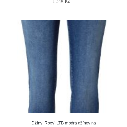
1 549 Kč
Džíny 'Roxy' LTB modrá džínovina