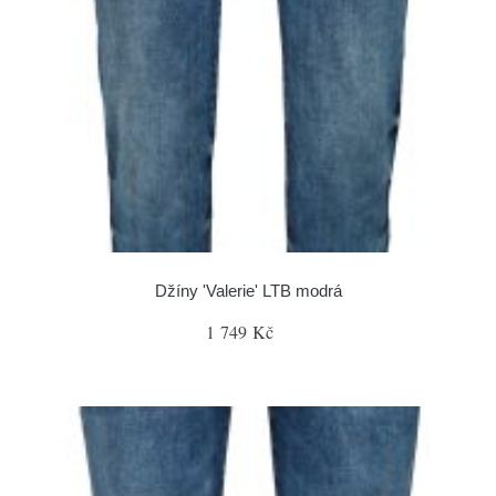
Džíny 'Valerie' LTB modrá
1 749 Kč