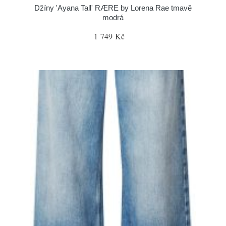
Džíny 'Ayana Tall' RÆRE by Lorena Rae tmavě
modrá
1 749 Kč