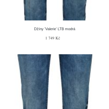
Džíny 'Valerie' LTB modrá
1 749 Kč