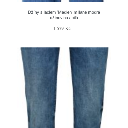
Džíny s laclem 'Madlen' millane modrá
džínovina / bílá
1 579 Kč