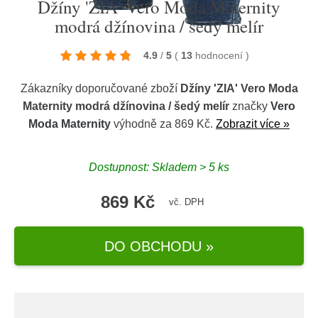
Džíny 'ZIA' Vero Moda Maternity
modrá džínovina / šedý melír
4.9
/
5
(
13
hodnocení
)
Zákazníky doporučované zboží
Džíny 'ZIA' Vero Moda
Maternity modrá džínovina / šedý melír
značky
Vero
Moda Maternity
výhodně za 869 Kč.
Zobrazit více »
Dostupnost: Skladem > 5 ks
869 Kč
vč. DPH
DO OBCHODU »