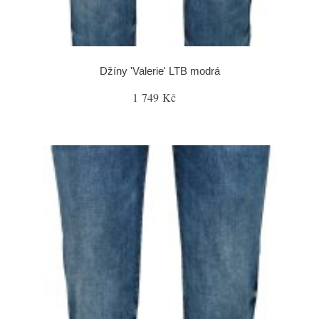
Džíny 'Valerie' LTB modrá
1 749 Kč