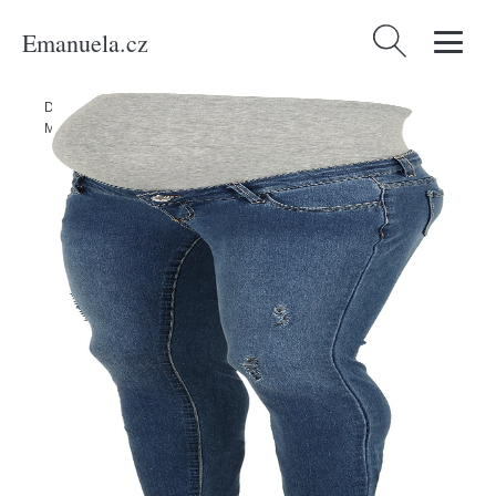
Emanuela.cz
Vyhledávání
Domů
/
Produkty
/
Ženy
/
Oblečení
/
Džíny
/
Džíny 'ZIA' Vero Moda
Maternity modrá džínovina / šedý melír