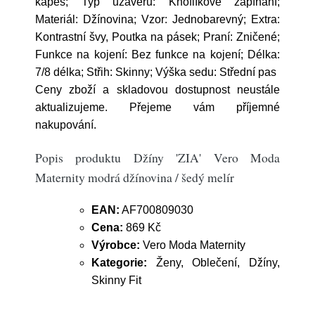
kapes; Typ uzávěru: Knoflíkové zapínání;
Materiál: Džínovina; Vzor: Jednobarevný; Extra:
Kontrastní švy, Poutka na pásek; Praní: Zničené;
Funkce na kojení: Bez funkce na kojení; Délka:
7/8 délka; Střih: Skinny; Výška sedu: Střední pas
Ceny zboží a skladovou dostupnost neustále
aktualizujeme. Přejeme vám příjemné
nakupování.
Popis produktu Džíny 'ZIA' Vero Moda
Maternity modrá džínovina / šedý melír
EAN:
AF700809030
Cena:
869 Kč
Výrobce:
Vero Moda Maternity
Kategorie:
Ženy, Oblečení, Džíny,
Skinny Fit