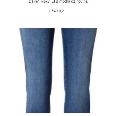
Džíny 'Roxy' LTB modrá džínovina
1 549 Kč