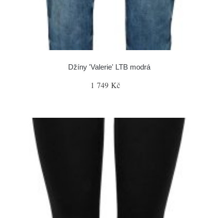
Džíny 'Valerie' LTB modrá
1 749 Kč