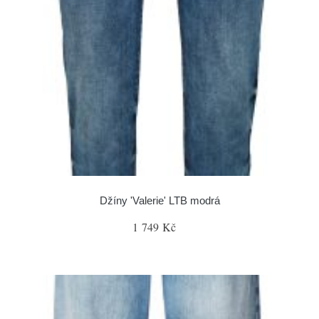
Džíny 'Valerie' LTB modrá
1 749 Kč