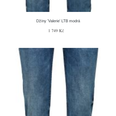
Džíny 'Valerie' LTB modrá
1 749 Kč