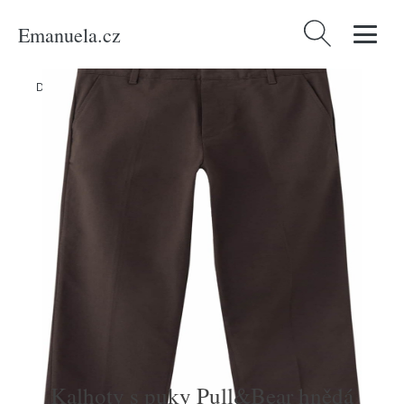
Emanuela.cz
Vyhledávání
Domů
/
Produkty
/
Muži
/
Kalhoty s puky Pull&Bear hnědá
Kalhoty s puky Pull&Bear hnědá