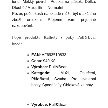
tónu, Měkký povrch, Poutka na pásek; Délka:
Dlouhé / Maxi; Střih: Normální
Pozor, počet kusů na skladě může být u akčního
zboží omezen. Přejeme vám příjemné
nakupování.
Popis produktu Kalhoty s puky Pull&Bear
hnědá
EAN:
AF693510833
Cena:
949 Kč
Výrobce:
Pull&Bear
Kategorie:
Muži, Oblečení,
Příležitosti, Svatba, Pro svatební
hosty, Spodní díly, Oblekové kalhoty
Výrobce:
Pull&Bear