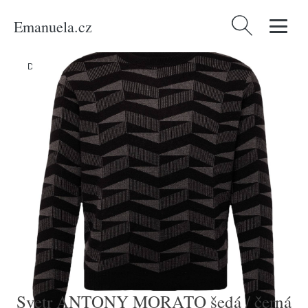
Emanuela.cz
Vyhledávání
Domů
/
Produkty
/
Muži
/
Svetr ANTONY MORATO šedá / černá
Svetr ANTONY MORATO šedá / černá