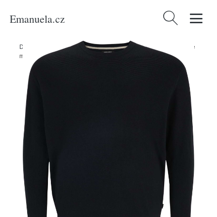
Emanuela.cz
Vyhledávání
Domů
/
Produkty
/
Muži
/
Svetr 'ARTHUR' Jack & Jones Plus marine
modrá