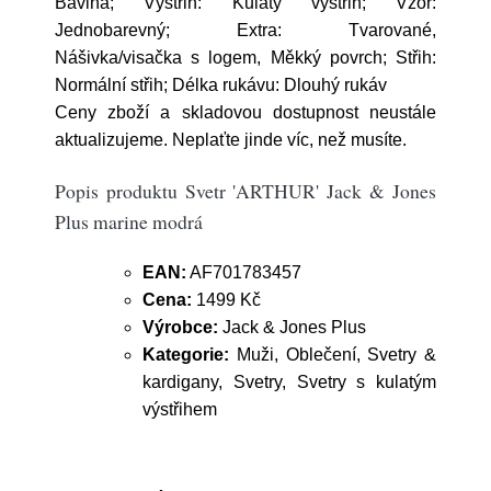
Bavlna; Výstřih: Kulatý výstřih; Vzor:
Jednobarevný; Extra: Tvarované,
Nášivka/visačka s logem, Měkký povrch; Střih:
Normální střih; Délka rukávu: Dlouhý rukáv
Ceny zboží a skladovou dostupnost neustále
aktualizujeme. Neplaťte jinde víc, než musíte.
Popis produktu Svetr 'ARTHUR' Jack & Jones
Plus marine modrá
EAN:
AF701783457
Cena:
1499 Kč
Výrobce:
Jack & Jones Plus
Kategorie:
Muži, Oblečení, Svetry &
kardigany, Svetry, Svetry s kulatým
výstřihem