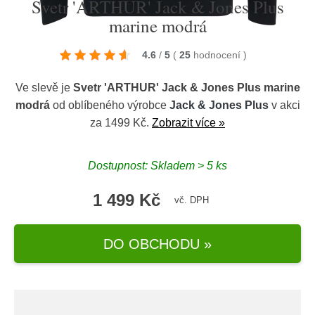
Svetr 'ARTHUR' Jack & Jones Plus
marine modrá
4.6
/
5
(
25
hodnocení
)
Ve slevě je
Svetr 'ARTHUR' Jack & Jones Plus marine
modrá
od oblíbeného výrobce
Jack & Jones Plus
v akci
za 1499 Kč.
Zobrazit více »
Dostupnost: Skladem > 5 ks
1 499 Kč
vč. DPH
DO OBCHODU »