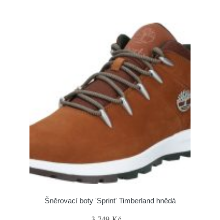
Šněrovací boty 'Sprint' Timberland hnědá
3 749 Kč