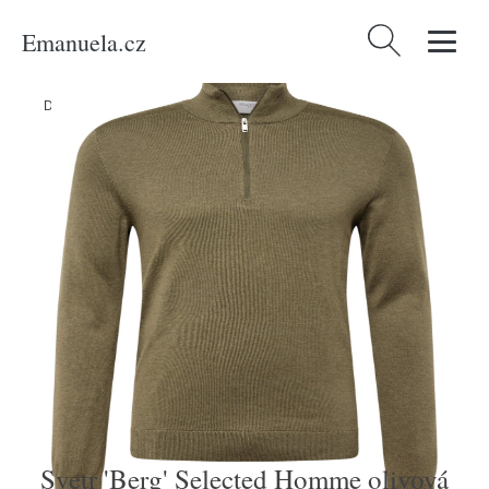
Emanuela.cz
Vyhledávání
Domů
/
Produkty
/
Muži
/
Svetr 'Berg' Selected Homme olivová
Svetr 'Berg' Selected Homme olivová