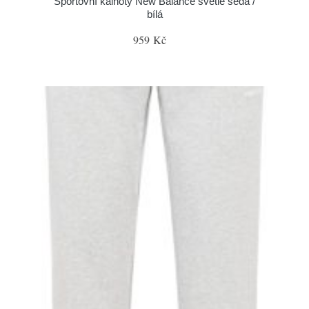
Sportovní kalhoty New Balance světle šedá /
bílá
959 Kč