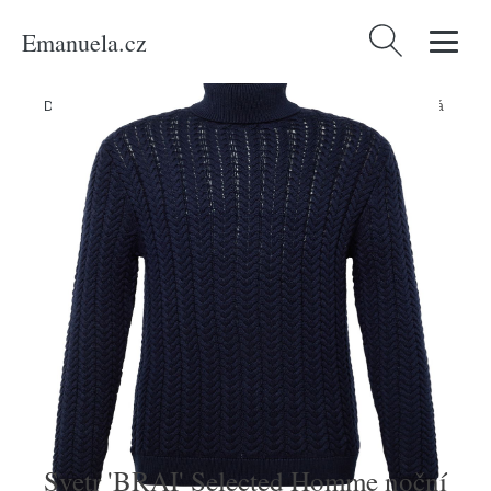
Emanuela.cz
Vyhledávání
Domů
/
Produkty
/
Muži
/
Svetr 'BRAI' Selected Homme noční modrá
Svetr 'BRAI' Selected Homme noční