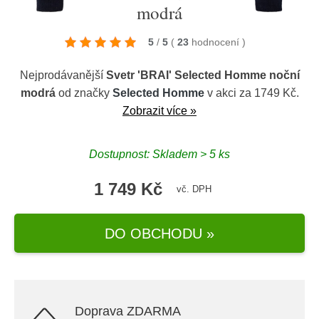
modrá
5
/
5
(
23
hodnocení
)
Nejprodávanější
Svetr 'BRAI' Selected Homme noční
modrá
od značky
Selected Homme
v akci za 1749 Kč.
Zobrazit více »
Dostupnost: Skladem > 5 ks
1 749 Kč
vč. DPH
DO OBCHODU »
Doprava ZDARMA