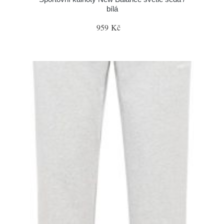
bílá
959 Kč