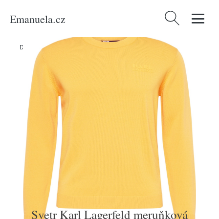
Emanuela.cz
Vyhledávání
Domů
/
Produkty
/
Muži
/
Svetr Karl Lagerfeld meruňková
Svetr Karl Lagerfeld meruňková