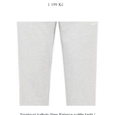
1 199 Kč
Sportovní kalhoty New Balance světle šedá /