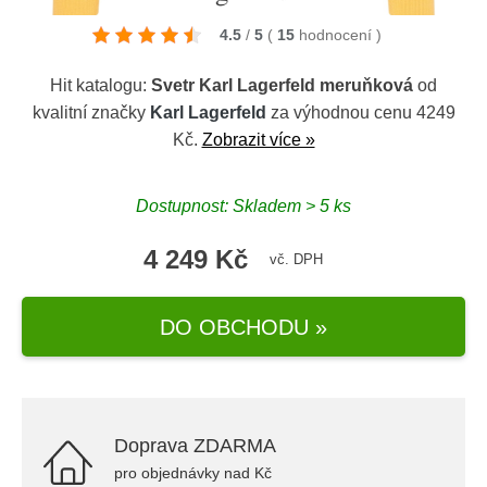
4.5
/
5
(
15
hodnocení
)
Hit katalogu:
Svetr Karl Lagerfeld meruňková
od
kvalitní značky
Karl Lagerfeld
za výhodnou cenu 4249
Kč.
Zobrazit více »
Dostupnost: Skladem > 5 ks
4 249 Kč
vč. DPH
DO OBCHODU »
Doprava ZDARMA
pro objednávky nad Kč