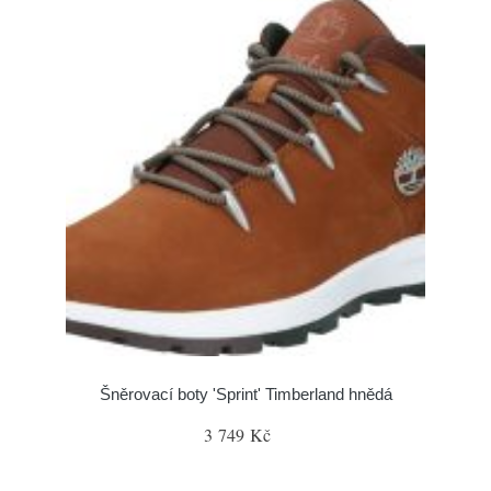
Šněrovací boty 'Sprint' Timberland hnědá
3 749 Kč