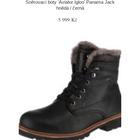
Šněrovací boty 'Aviator Igloo' Panama Jack
hnědá / černá
5 999 Kč