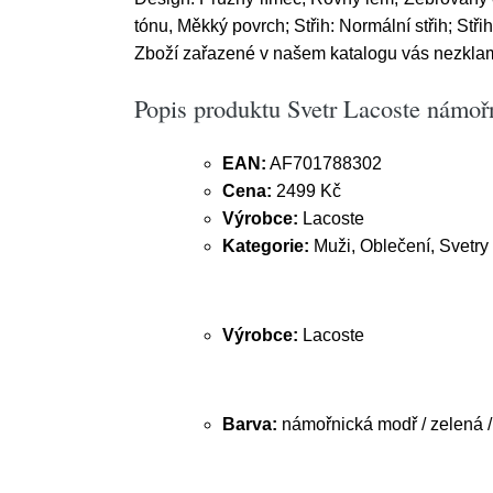
tónu, Měkký povrch; Střih: Normální střih; Stři
Zboží zařazené v našem katalogu vás nezklam
Popis produktu Svetr Lacoste námořn
EAN:
AF701788302
Cena:
2499 Kč
Výrobce:
Lacoste
Kategorie:
Muži, Oblečení, Svetry 
Výrobce:
Lacoste
Barva:
námořnická modř / zelená /