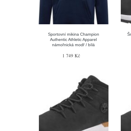
Sportovní mikina Champion
Šn
Authentic Athletic Apparel
námořnická modř / bílá
1 749 Kč