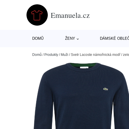
Emanuela.cz
DOMŮ
ŽENY
DÁMSKÉ OBLE
Domů
/
Produkty
/
Muži
/
Svetr Lacoste námořnická modř / zele