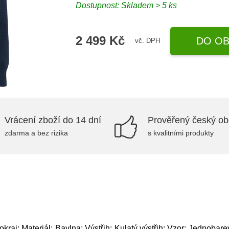
Dostupnost: Skladem > 5 ks
2 499 Kč
DO OB
vč. DPH
Vrácení zboží do 14 dní
Prověřený český o
zdarma a bez rizika
s kvalitními produkty
raj; Materiál: Bavlna; Výstřih: Kulatý výstřih; Vzor: Jednobare