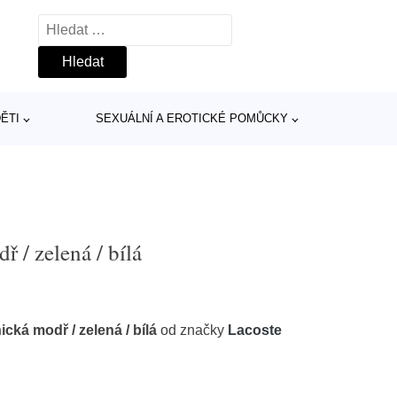
Vyhledávání
ĚTI
SEXUÁLNÍ A EROTICKÉ POMŮCKY
 / zelená / bílá
cká modř / zelená / bílá
od značky
Lacoste