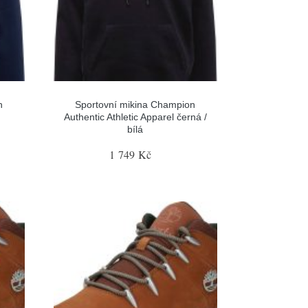
n
Sportovní mikina Champion
Authentic Athletic Apparel černá /
bílá
1 749 Kč