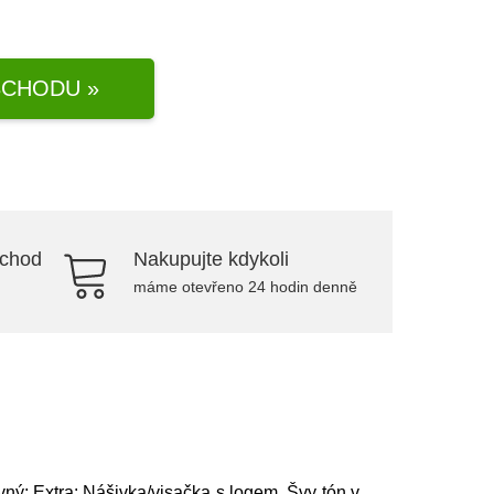
CHODU »
bchod
Nakupujte kdykoli
máme otevřeno 24 hodin denně
vný; Extra: Nášivka/visačka s logem, Švy tón v