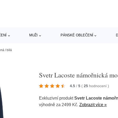
ČENÍ
MUŽI
PÁNSKÉ OBLEČENÍ
D
ná / bílá
Svetr Lacoste námořnická modř
4.5
/
5
(
25
hodnocení
)
Exkluzivní produkt
Svetr Lacoste námořni
výhodně za 2499 Kč.
Zobrazit více »