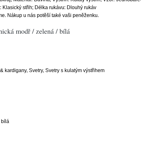
h: Klasický střih; Délka rukávu: Dlouhý rukáv
e. Nákup u nás potěší také vaši peněženku.
ická modř / zelená / bílá
& kardigany, Svetry, Svetry s kulatým výstřihem
 bílá