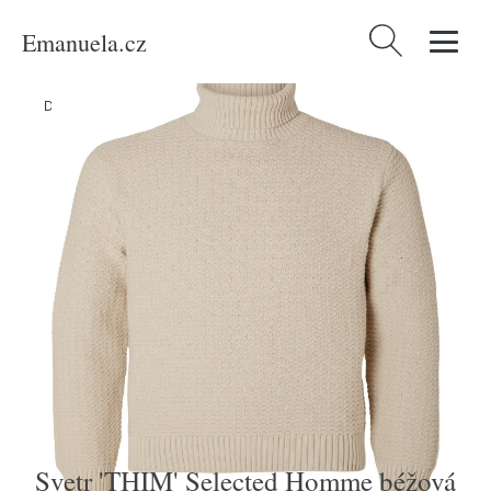
Emanuela.cz
Vyhledávání
Domů
/
Produkty
/
Muži
/
Svetr 'THIM' Selected Homme béžová
Svetr 'THIM' Selected Homme béžová