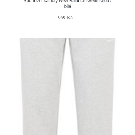
Sportovní kalhoty New Balance světle šedá /
bílá
959 Kč