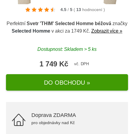
4.5
/
5
(
13
hodnocení
)
Perfektní
Svetr 'THIM' Selected Homme béžová
značky
Selected Homme
v akci za 1749 Kč.
Zobrazit více »
Dostupnost: Skladem > 5 ks
1 749 Kč
vč. DPH
DO OBCHODU »
Doprava ZDARMA
pro objednávky nad Kč