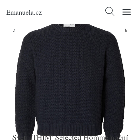
Emanuela.cz
Vyhledávání
Domů
/
Produkty
/
Muži
/
Svetr 'THIM' Selected Homme noční modrá
Svetr 'THIM' Selected Homme noční