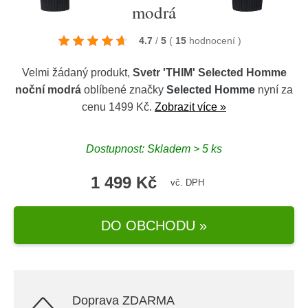
modrá
4.7
/
5
(
15
hodnocení
)
Velmi žádaný produkt,
Svetr 'THIM' Selected Homme
noční modrá
oblíbené značky
Selected Homme
nyní za
cenu 1499 Kč.
Zobrazit více »
Dostupnost: Skladem > 5 ks
1 499 Kč
vč. DPH
DO OBCHODU »
Doprava ZDARMA