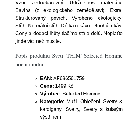
Vzor: Jednobarevný; Udržitelnost materiálu:
Bavlna (z ekologického zemědělství); Extra:
Strukturovaný povrch, Vyrobeno ekologicky;
Střih: Normální střih; Délka rukávu: Dlouhý rukáv
Ceny a dodací lhůty tlačíme stále dolů. Neplaťte
jinde víc, než musíte.
Popis produktu Svetr 'THIM' Selected Homme
noční modrá
EAN:
AF696561759
Cena:
1499 Kč
Výrobce:
Selected Homme
Kategorie:
Muži, Oblečení, Svetry &
kardigany, Svetry, Svetry s kulatým
výstřihem