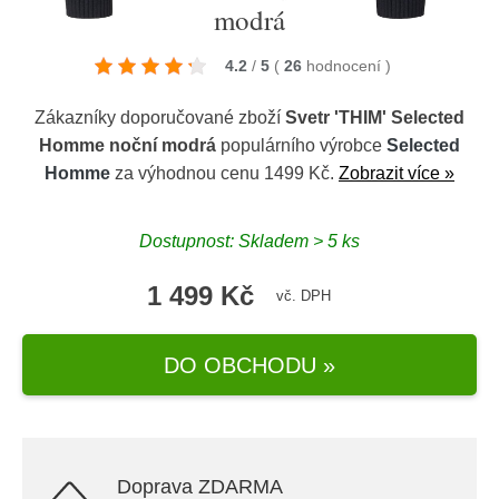
modrá
4.2
/
5
(
26
hodnocení
)
Zákazníky doporučované zboží
Svetr 'THIM' Selected
Homme noční modrá
populárního výrobce
Selected
Homme
za výhodnou cenu 1499 Kč.
Zobrazit více »
Dostupnost: Skladem > 5 ks
1 499 Kč
vč. DPH
DO OBCHODU »
Doprava ZDARMA