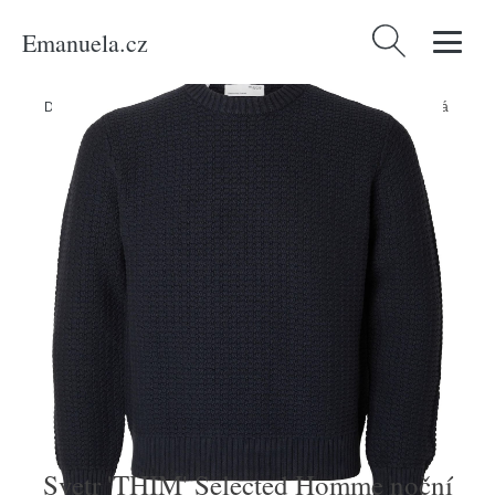
Emanuela.cz
Vyhledávání
Domů
/
Produkty
/
Muži
/
Svetr 'THIM' Selected Homme noční modrá
Svetr 'THIM' Selected Homme noční