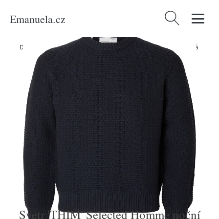
Emanuela.cz
Vyhledávání
Domů
/
Produkty
/
Muži
/
Svetr 'THIM' Selected Homme noční modrá
Svetr 'THIM' Selected Homme noční