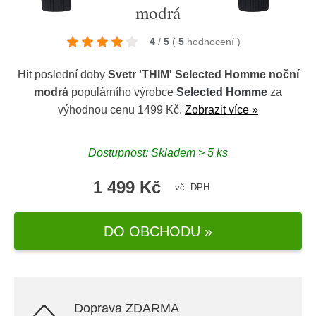
modrá
4
/
5
(
5
hodnocení
)
Hit poslední doby
Svetr 'THIM' Selected Homme noční
modrá
populárního výrobce
Selected Homme
za
výhodnou cenu 1499 Kč.
Zobrazit více »
Dostupnost: Skladem > 5 ks
1 499 Kč
vč. DPH
DO OBCHODU »
Doprava ZDARMA