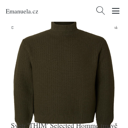
Emanuela.cz
Vyhledávání
Domů
/
Produkty
/
Muži
/
Svetr 'THIM' Selected Homme tmavě zelená
Svetr 'THIM' Selected Homme tmavě